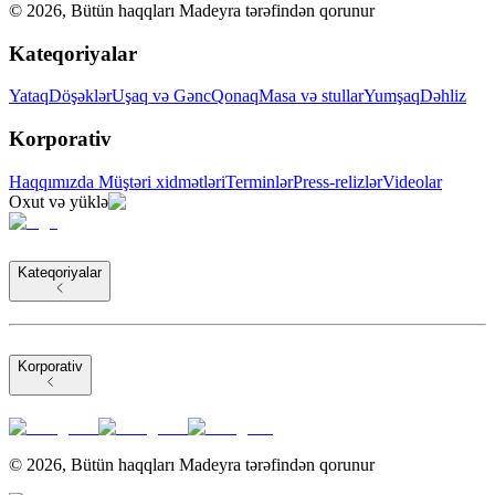
©
2026
,
Bütün haqqları Madeyra tərəfindən qorunur
Kateqoriyalar
Yataq
Döşəklər
Uşaq və Gənc
Qonaq
Masa və stullar
Yumşaq
Dəhliz
Korporativ
Haqqımızda
Müştəri xidmətləri
Terminlər
Press-relizlər
Videolar
Oxut və yüklə
Kateqoriyalar
Korporativ
©
2026
,
Bütün haqqları Madeyra tərəfindən qorunur