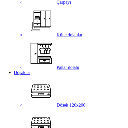
Çarpayı
Künc dolablar
Paltar dolabı
Döşəklər
Döşək 120x200