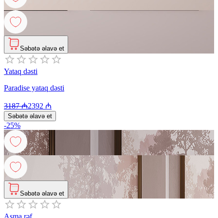
Səbətə əlavə et
Yataq dəsti
Paradise yataq dəsti
3187
₼
2392
₼
Səbətə əlavə et
-
25
%
Səbətə əlavə et
Asma rəf