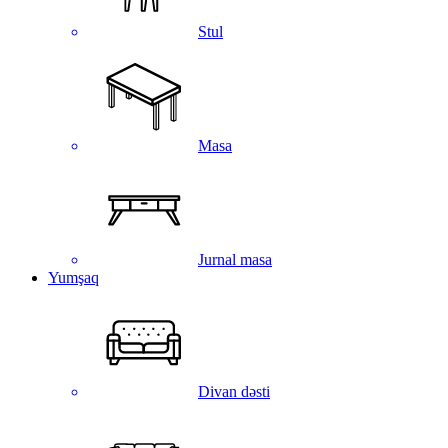
Stul
Masa
Jurnal masa
Yumşaq
Divan dəsti