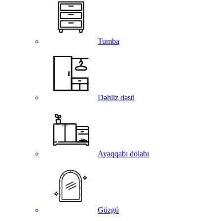
Tumba
Dəhliz dəsti
Ayaqqabı dolabı
Güzgü