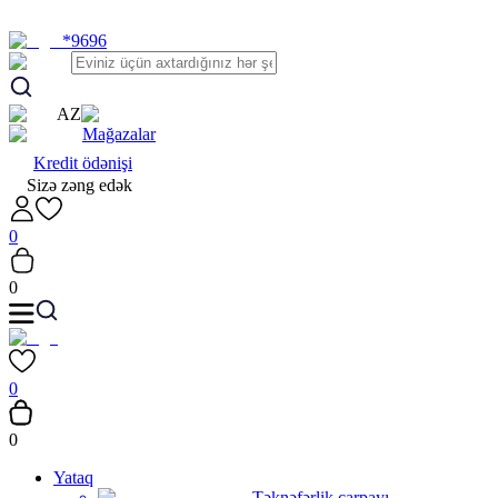
*9696
AZ
Mağazalar
Kredit ödənişi
Sizə zəng edək
0
0
0
0
Yataq
Təknəfərlik çarpayı