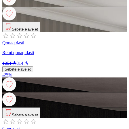
Səbətə əlavə et
Qonaq dəsti
Remi qonaq dəsti
1251
₼
814
₼
Səbətə əlavə et
-
25
%
Səbətə əlavə et
Gənc dəsti