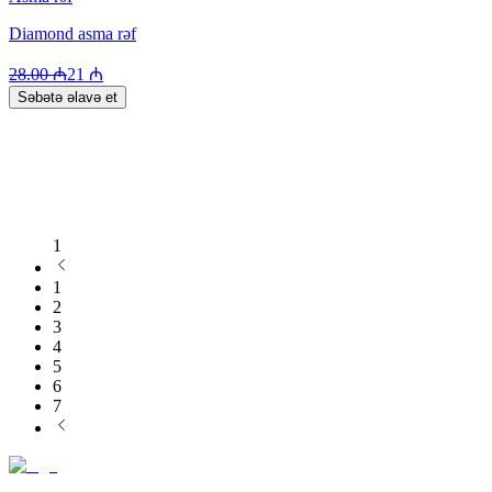
Diamond asma rəf
28.00
₼
21
₼
Səbətə əlavə et
1
1
2
3
4
5
6
7