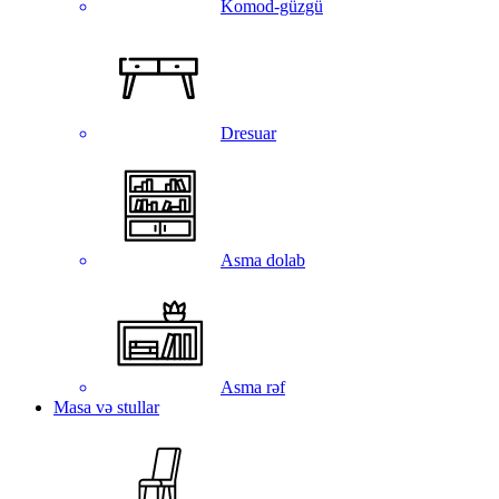
Komod-güzgü
Dresuar
Asma dolab
Asma rəf
Masa və stullar