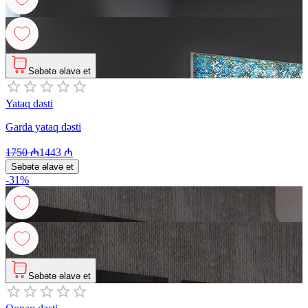
Səbətə əlavə et
Yataq dəsti
Garda yataq dəsti
1750
₼
1443
₼
Səbətə əlavə et
-
31
%
Səbətə əlavə et