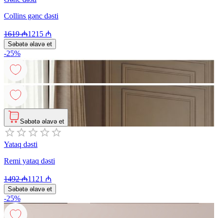
Collins gənc dəsti
1619
₼
1215
₼
Səbətə əlavə et
-
25
%
Səbətə əlavə et
Yataq dəsti
Remi yataq dəsti
1492
₼
1121
₼
Səbətə əlavə et
-
25
%