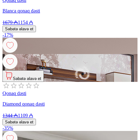
Qonaq dəsti
Blanca qonaq dəsti
1679
₼
1154
₼
Səbətə əlavə et
-
17
%
Səbətə əlavə et
Qonaq dəsti
Diamond qonaq dəsti
1344
₼
1109
₼
Səbətə əlavə et
-
35
%