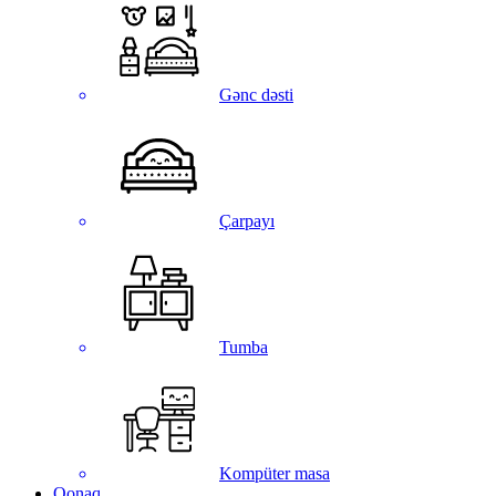
Gənc dəsti
Çarpayı
Tumba
Kompüter masa
Qonaq