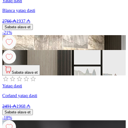
Yataq dəsti
Blanca yataq dəsti
2766
₼
1937
₼
Səbətə əlavə et
-
21
%
Səbətə əlavə et
Yataq dəsti
Corland yataq dəsti
2491
₼
1968
₼
Səbətə əlavə et
-
18
%