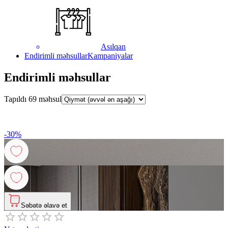
Asılqan
Endirimli məhsullar
Kampaniyalar
Endirimli məhsullar
Tapıldı
69
məhsul
-
30
%
Səbətə əlavə et