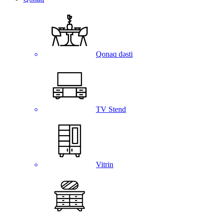
Qonaq dəsti
TV Stend
Vitrin