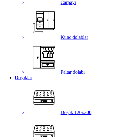
Çarpayı
Künc dolablar
Paltar dolabı
Döşəklər
Döşək 120x200