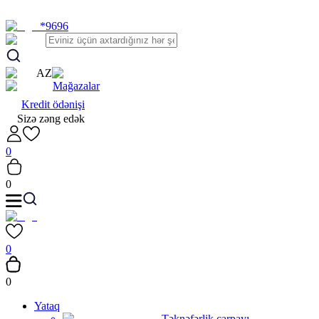
*9696
AZ
Mağazalar
Kredit ödənişi
Sizə zəng edək
0
0
0
0
Yataq
Təknəfərlik çarpayı