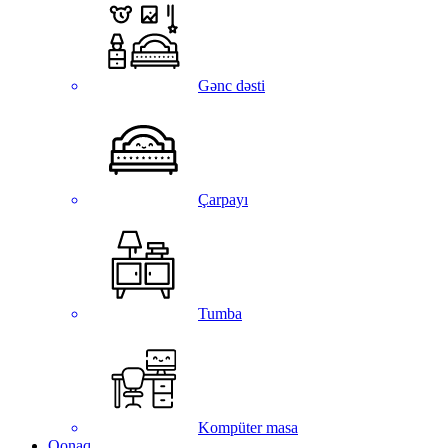
Gənc dəsti
Çarpayı
Tumba
Kompüter masa
Qonaq