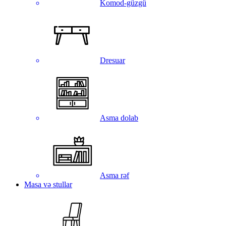
Komod-güzgü
Dresuar
Asma dolab
Asma rəf
Masa və stullar