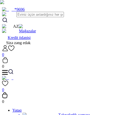
*9696
AZ
Mağazalar
Kredit ödənişi
Sizə zəng edək
0
0
0
0
Yataq
Təknəfərlik çarpayı