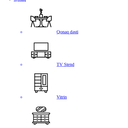
Qonaq dəsti
TV Stend
Vitrin