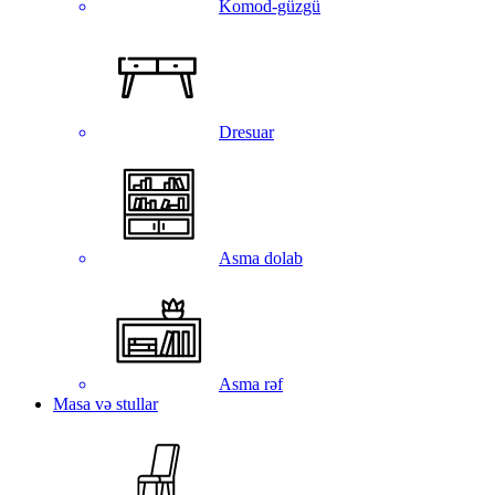
Komod-güzgü
Dresuar
Asma dolab
Asma rəf
Masa və stullar