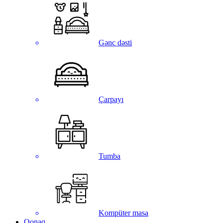
Gənc dəsti
Çarpayı
Tumba
Kompüter masa
Qonaq