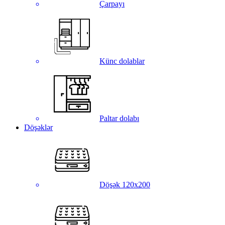
Çarpayı
Künc dolablar
Paltar dolabı
Döşəklər
Döşək 120x200