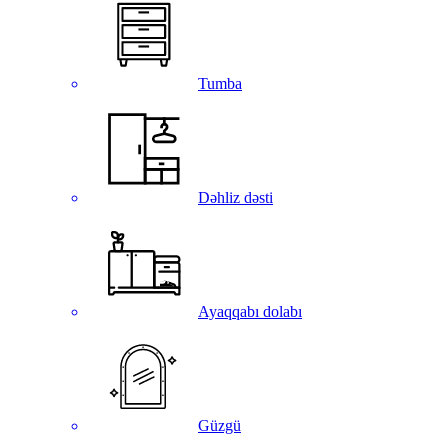
Tumba
Dəhliz dəsti
Ayaqqabı dolabı
Güzgü