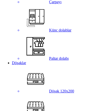
Çarpayı
Künc dolablar
Paltar dolabı
Döşəklər
Döşək 120x200