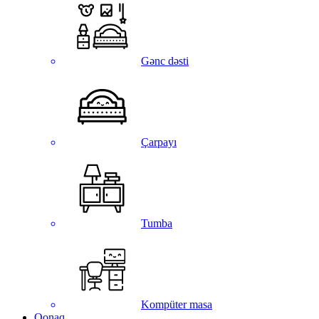
Gənc dəsti
Çarpayı
Tumba
Kompüter masa
Qonaq