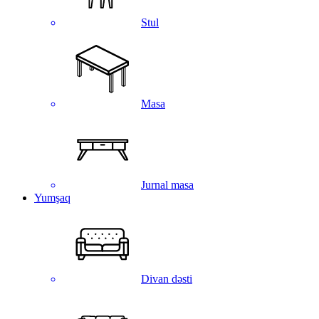
Stul
Masa
Jurnal masa
Yumşaq
Divan dəsti