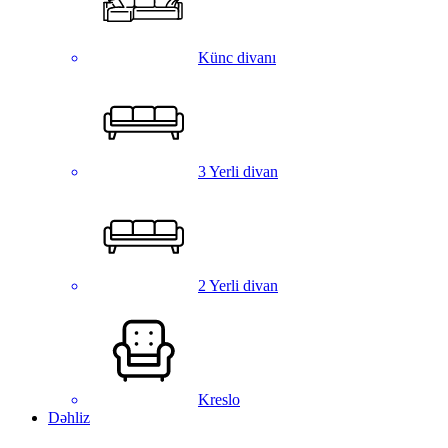
Künc divanı
3 Yerli divan
2 Yerli divan
Kreslo
Dəhliz