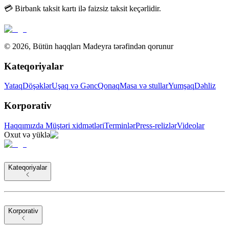
💳 Birbank taksit kartı ilə faizsiz taksit keçərlidir.
©
2026
,
Bütün haqqları Madeyra tərəfindən qorunur
Kateqoriyalar
Yataq
Döşəklər
Uşaq və Gənc
Qonaq
Masa və stullar
Yumşaq
Dəhliz
Korporativ
Haqqımızda
Müştəri xidmətləri
Terminlər
Press-relizlər
Videolar
Oxut və yüklə
Kateqoriyalar
Korporativ