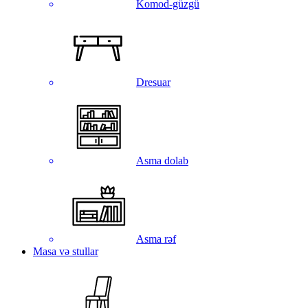
Komod-güzgü
Dresuar
Asma dolab
Asma rəf
Masa və stullar