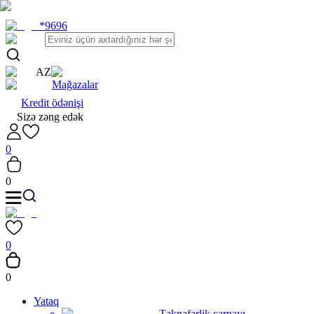
*9696
AZ
Mağazalar
Kredit ödənişi
Sizə zəng edək
0
0
0
0
Yataq
Təknəfərlik çarpayı