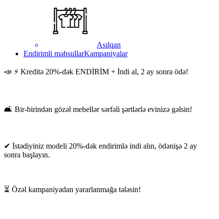
Asılqan
Endirimli məhsullar
Kampaniyalar
📣 ⚡ Kreditə 20%-dək ENDİRİM + İndi al, 2 ay sonra ödə!
🛋 Bir-birindən gözəl mebellər sərfəli şərtlərlə evinizə gəlsin!
✔ İstədiyiniz modeli 20%-dək endirimlə indi alın, ödənişə 2 ay
sonra başlayın.
⏳ Özəl kampaniyadan yararlanmağa tələsin!