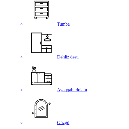
Tumba
Dəhliz dəsti
Ayaqqabı dolabı
Güzgü