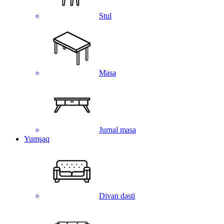
Stul
Masa
Jurnal masa
Yumşaq
Divan dəsti