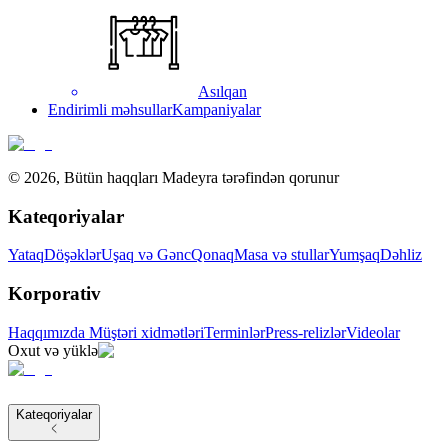
Asılqan
Endirimli məhsullar
Kampaniyalar
©
2026
,
Bütün haqqları Madeyra tərəfindən qorunur
Kateqoriyalar
Yataq
Döşəklər
Uşaq və Gənc
Qonaq
Masa və stullar
Yumşaq
Dəhliz
Korporativ
Haqqımızda
Müştəri xidmətləri
Terminlər
Press-relizlər
Videolar
Oxut və yüklə
Kateqoriyalar