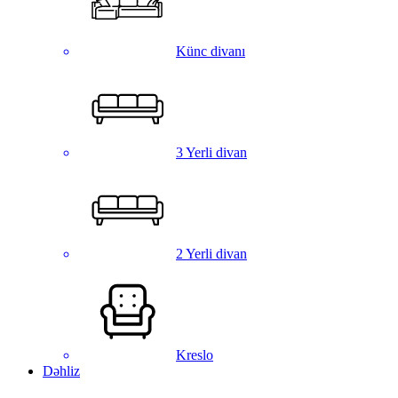
Künc divanı
3 Yerli divan
2 Yerli divan
Kreslo
Dəhliz