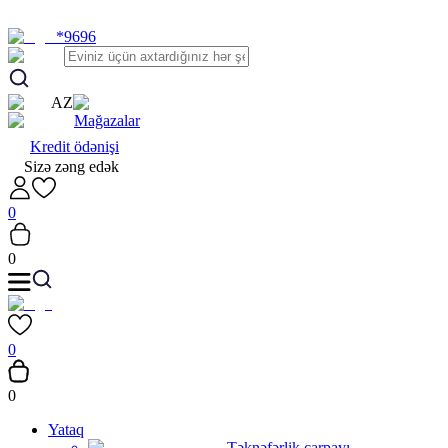
*9696
AZ
Mağazalar
Kredit ödənişi
Sizə zəng edək
0
0
0
0
Yataq
Təknəfərlik çarpayı