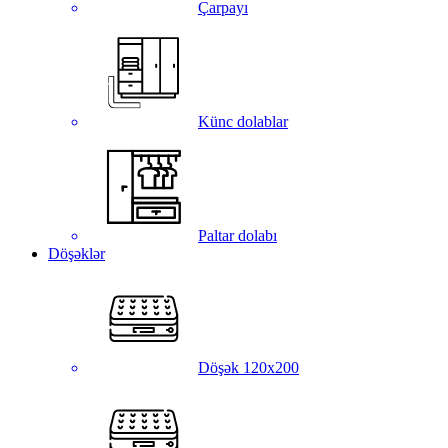
Çarpayı
Künc dolablar
Paltar dolabı
Döşəklər
Döşək 120x200