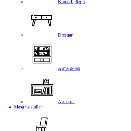
Komod-güzgü
Dresuar
Asma dolab
Asma rəf
Masa və stullar