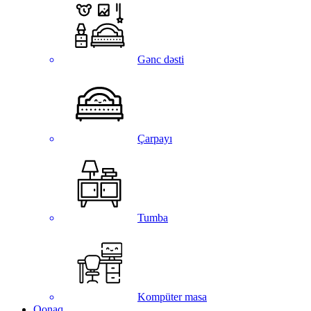
Gənc dəsti
Çarpayı
Tumba
Kompüter masa
Qonaq