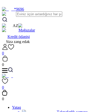
*9696
AZ
Mağazalar
Kredit ödənişi
Sizə zəng edək
0
0
0
0
Yataq
Təknəfərlik çarpayı