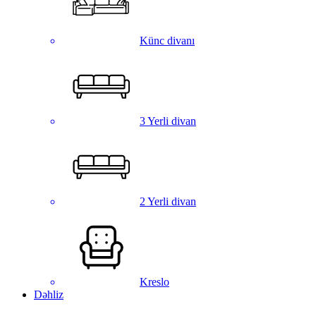
Künc divanı
3 Yerli divan
2 Yerli divan
Kreslo
Dəhliz