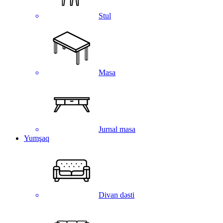
Stul
Masa
Jurnal masa
Yumşaq
Divan dəsti