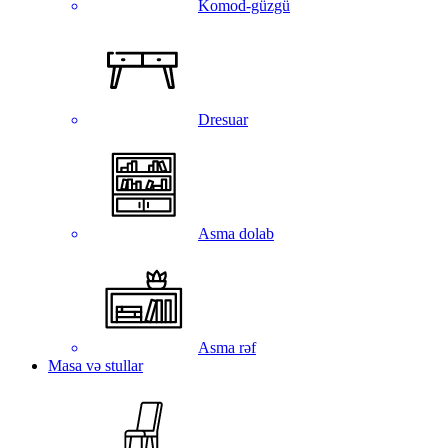
Komod-güzgü
Dresuar
Asma dolab
Asma rəf
Masa və stullar