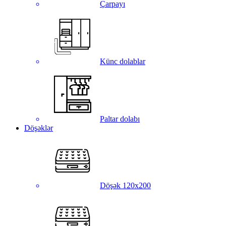
Çarpayı
Künc dolablar
Paltar dolabı
Döşəklər
Döşək 120x200