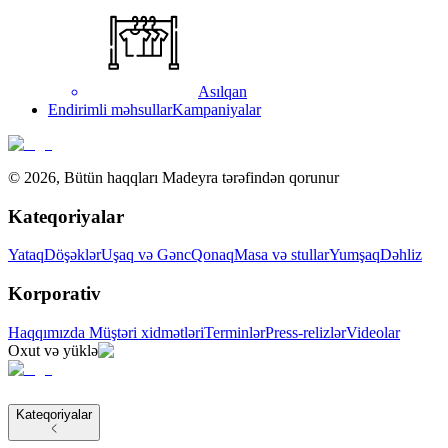
Asılqan
Endirimli məhsullar
Kampaniyalar
©
2026
,
Bütün haqqları Madeyra tərəfindən qorunur
Kateqoriyalar
Yataq
Döşəklər
Uşaq və Gənc
Qonaq
Masa və stullar
Yumşaq
Dəhliz
Korporativ
Haqqımızda
Müştəri xidmətləri
Terminlər
Press-relizlər
Videolar
Oxut və yüklə
Kateqoriyalar