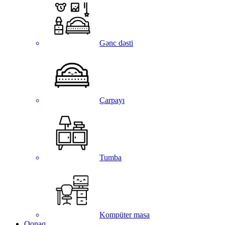
Gənc dəsti
Çarpayı
Tumba
Kompüter masa
Qonaq