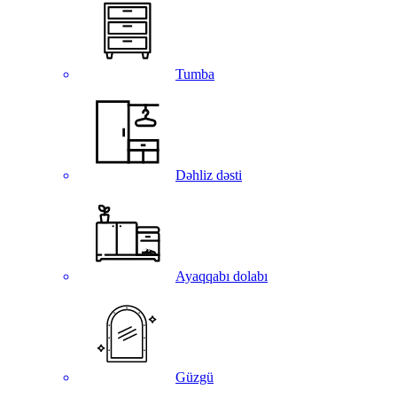
Tumba
Dəhliz dəsti
Ayaqqabı dolabı
Güzgü