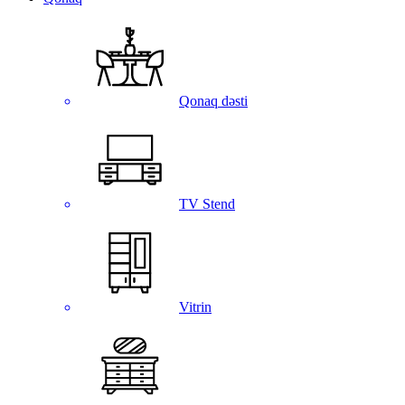
Qonaq dəsti
TV Stend
Vitrin