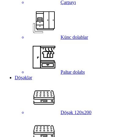
Çarpayı
Künc dolablar
Paltar dolabı
Döşəklər
Döşək 120x200