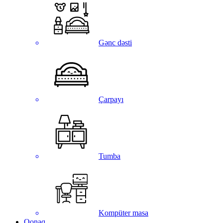
Gənc dəsti
Çarpayı
Tumba
Kompüter masa
Qonaq