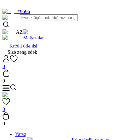
*9696
AZ
Mağazalar
Kredit ödənişi
Sizə zəng edək
0
0
0
0
Yataq
Təknəfərlik çarpayı