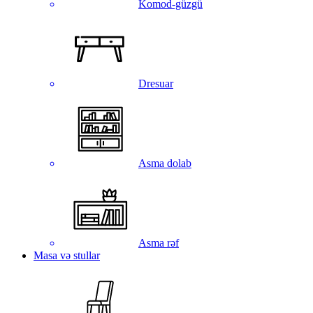
Komod-güzgü
Dresuar
Asma dolab
Asma rəf
Masa və stullar