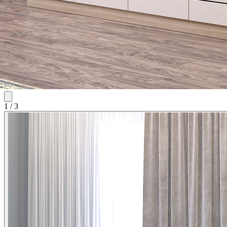
1
/
3