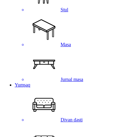
Stul
Masa
Jurnal masa
Yumşaq
Divan dəsti