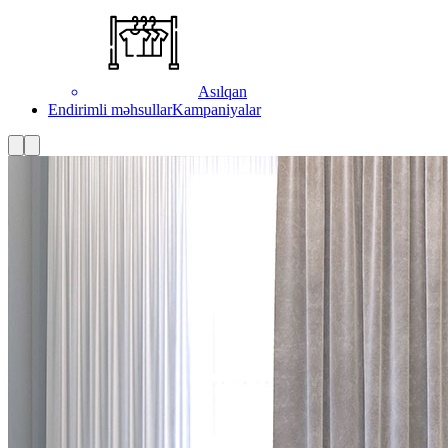
Asılqan
Endirimli məhsullar
Kampaniyalar