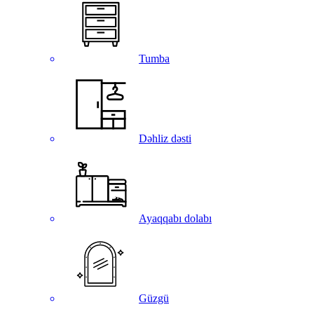
Tumba
Dəhliz dəsti
Ayaqqabı dolabı
Güzgü