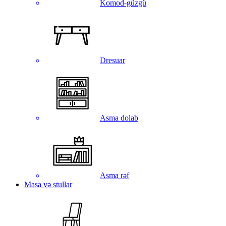
Komod-güzgü
Dresuar
Asma dolab
Asma rəf
Masa və stullar