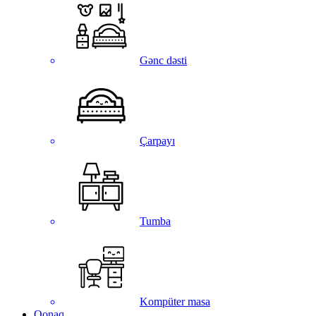
Gənc dəsti
Çarpayı
Tumba
Kompüter masa
Qonaq