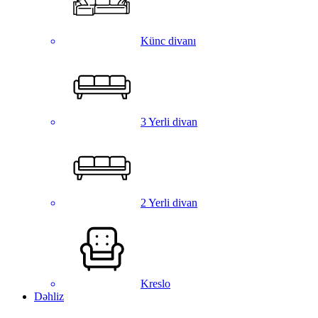
Künc divanı
3 Yerli divan
2 Yerli divan
Kreslo
Dəhliz