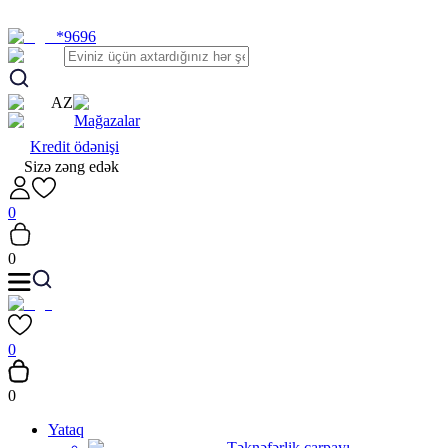
*9696
AZ
Mağazalar
Kredit ödənişi
Sizə zəng edək
0
0
0
0
Yataq
Təknəfərlik çarpayı