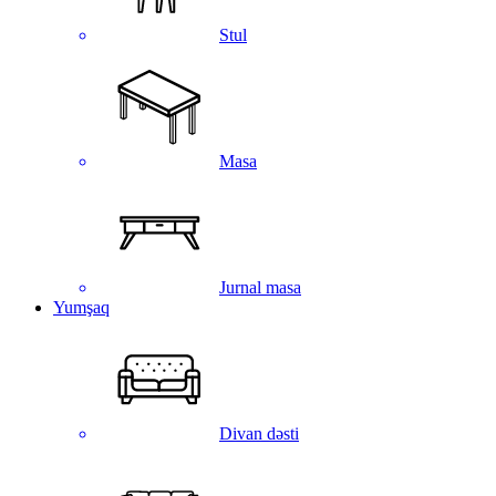
Stul
Masa
Jurnal masa
Yumşaq
Divan dəsti