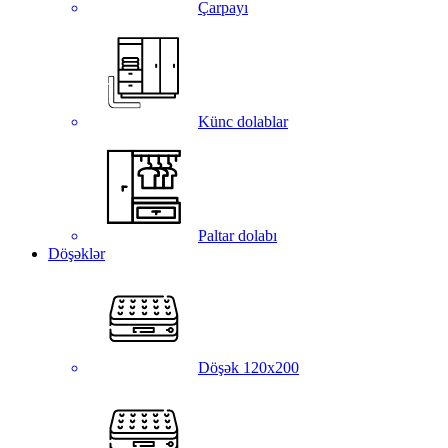
Çarpayı
Künc dolablar
Paltar dolabı
Döşəklər
Döşək 120x200