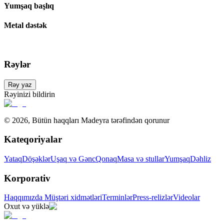
Yumşaq başlıq
Metal dəstək
Rəylər
Rəy yaz
Rəyinizi bildirin
©
2026
,
Bütün haqqları Madeyra tərəfindən qorunur
Kateqoriyalar
Yataq
Döşəklər
Uşaq və Gənc
Qonaq
Masa və stullar
Yumşaq
Dəhliz
Korporativ
Haqqımızda
Müştəri xidmətləri
Terminlər
Press-relizlər
Videolar
Oxut və yüklə