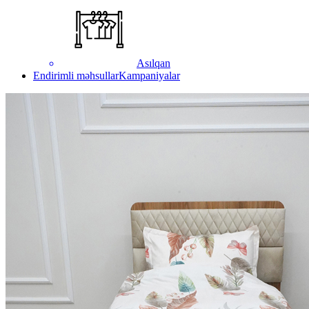
Asılqan
Endirimli məhsullar
Kampaniyalar