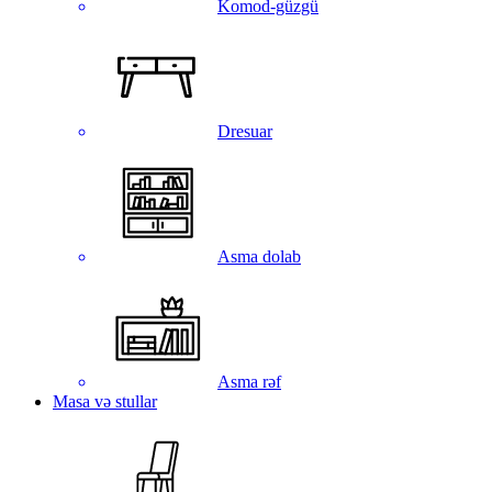
Komod-güzgü
Dresuar
Asma dolab
Asma rəf
Masa və stullar