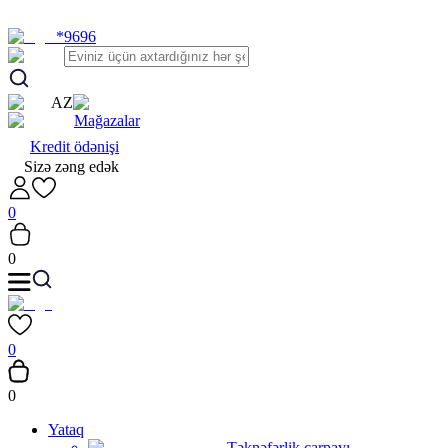
*9696
AZ
Mağazalar
Kredit ödənişi
Sizə zəng edək
0
0
0
0
Yataq
Təknəfərlik çarpayı