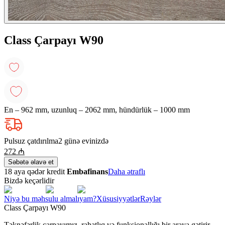
Class Çarpayı W90
En – 962 mm, uzunluq – 2062 mm, hündürlük – 1000 mm
Pulsuz çatdırılma
2 günə evinizdə
272
₼
Səbətə əlavə et
18 aya qədər kredit
Embafinans
Daha ətraflı
Bizdə keçərlidir
Niyə bu məhsulu almalıyam?
Xüsusiyyətlər
Rəylər
Class Çarpayı W90
Təknəfərlik çarpayımız, rahatlıq və funksionallığı bir araya gətirir.