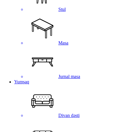
Stul
Masa
Jurnal masa
Yumşaq
Divan dəsti