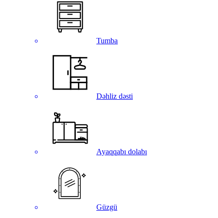
Tumba
Dəhliz dəsti
Ayaqqabı dolabı
Güzgü