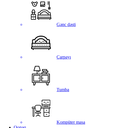
Gənc dəsti
Çarpayı
Tumba
Kompüter masa
Qonaq