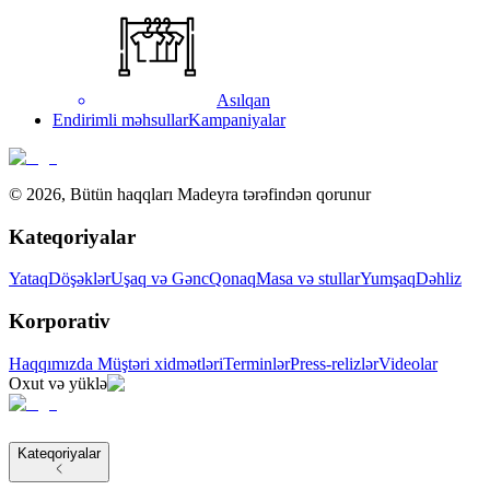
Asılqan
Endirimli məhsullar
Kampaniyalar
©
2026
,
Bütün haqqları Madeyra tərəfindən qorunur
Kateqoriyalar
Yataq
Döşəklər
Uşaq və Gənc
Qonaq
Masa və stullar
Yumşaq
Dəhliz
Korporativ
Haqqımızda
Müştəri xidmətləri
Terminlər
Press-relizlər
Videolar
Oxut və yüklə
Kateqoriyalar