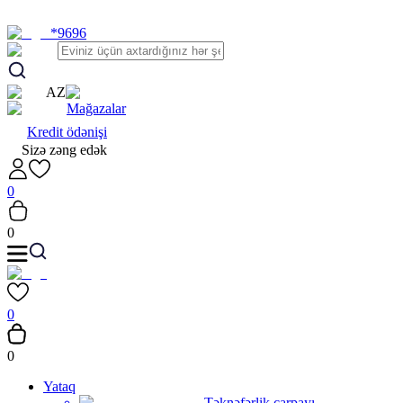
*9696
AZ
Mağazalar
Kredit ödənişi
Sizə zəng edək
0
0
0
0
Yataq
Təknəfərlik çarpayı