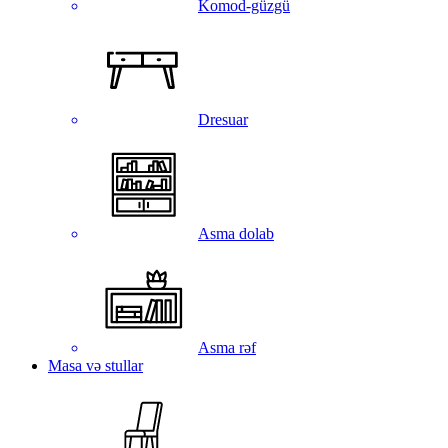
Komod-güzgü
Dresuar
Asma dolab
Asma rəf
Masa və stullar