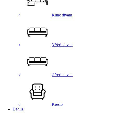
Künc divanı
3 Yerli divan
2 Yerli divan
Kreslo
Dəhliz