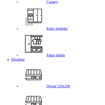
Çarpayı
Künc dolablar
Paltar dolabı
Döşəklər
Döşək 120x200