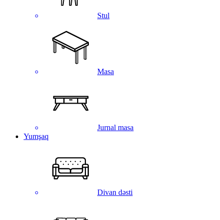
Stul
Masa
Jurnal masa
Yumşaq
Divan dəsti