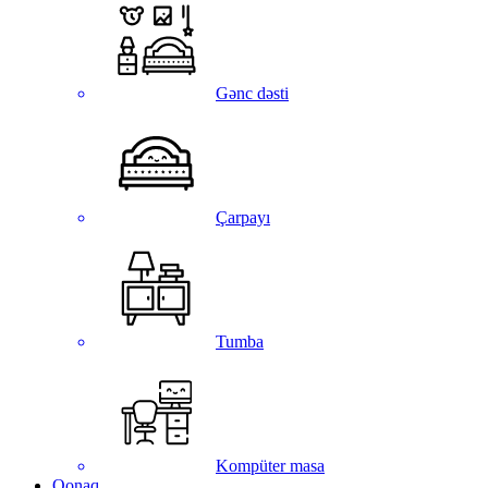
Gənc dəsti
Çarpayı
Tumba
Kompüter masa
Qonaq