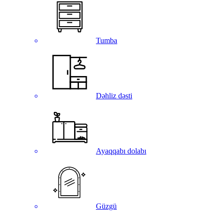
Tumba
Dəhliz dəsti
Ayaqqabı dolabı
Güzgü