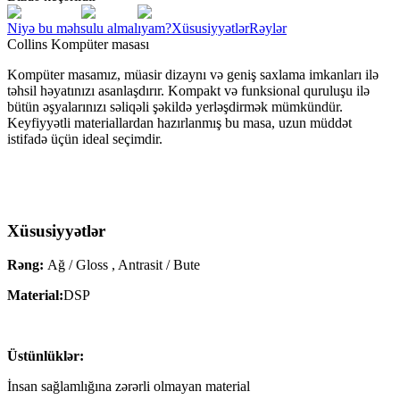
Niyə bu məhsulu almalıyam?
Xüsusiyyətlər
Rəylər
Collins Kompüter masası
Kompüter masamız, müasir dizaynı və geniş saxlama imkanları ilə
təhsil həyatınızı asanlaşdırır. Kompakt və funksional quruluşu ilə
bütün əşyalarınızı səliqəli şəkildə yerləşdirmək mümkündür.
Keyfiyyətli materiallardan hazırlanmış bu masa, uzun müddət
istifadə üçün ideal seçimdir.
Xüsusiyyətlər
Rəng:
Ağ / Gloss , Antrasit / Bute
Material:
DSP
Üstünlüklər:
İnsan sağlamlığına zərərli olmayan material