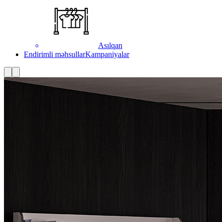
Asılqan
Endirimli məhsullar
Kampaniyalar