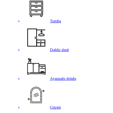
Tumba
Dəhliz dəsti
Ayaqqabı dolabı
Güzgü