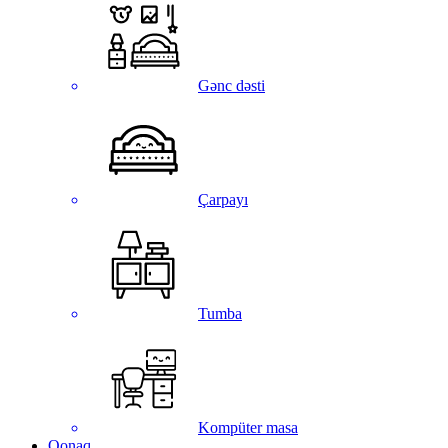
Gənc dəsti
Çarpayı
Tumba
Kompüter masa
Qonaq