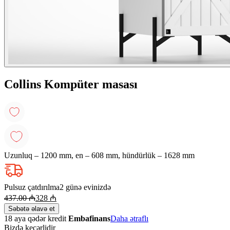
Collins Kompüter masası
Uzunluq – 1200 mm, en – 608 mm, hündürlük – 1628 mm
Pulsuz çatdırılma
2 günə evinizdə
437.00
₼
328
₼
Səbətə əlavə et
18 aya qədər kredit
Embafinans
Daha ətraflı
Bizdə keçərlidir