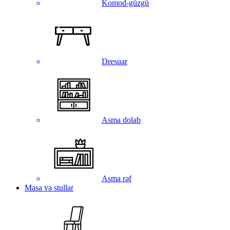
Komod-güzgü
Dresuar
Asma dolab
Asma rəf
Masa və stullar