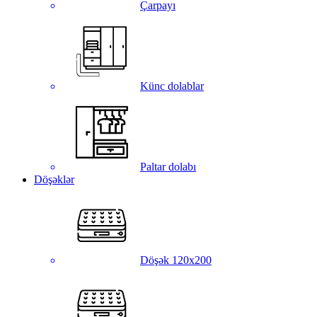
Çarpayı
Künc dolablar
Paltar dolabı
Döşəklər
Döşək 120x200