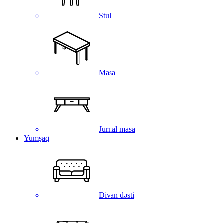
Stul
Masa
Jurnal masa
Yumşaq
Divan dəsti