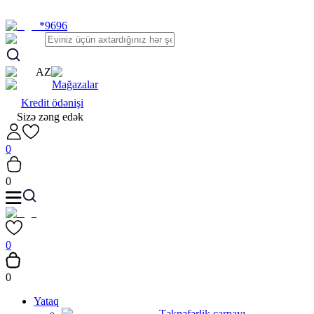
*9696
AZ
Mağazalar
Kredit ödənişi
Sizə zəng edək
0
0
0
0
Yataq
Təknəfərlik çarpayı