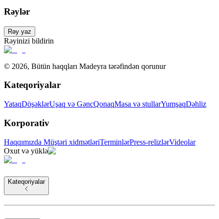
Rəylər
Rəy yaz
Rəyinizi bildirin
©
2026
,
Bütün haqqları Madeyra tərəfindən qorunur
Kateqoriyalar
Yataq
Döşəklər
Uşaq və Gənc
Qonaq
Masa və stullar
Yumşaq
Dəhliz
Korporativ
Haqqımızda
Müştəri xidmətləri
Terminlər
Press-relizlər
Videolar
Oxut və yüklə
Kateqoriyalar