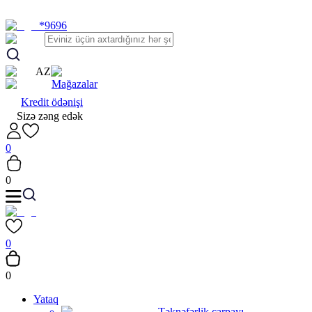
*9696
AZ
Mağazalar
Kredit ödənişi
Sizə zəng edək
0
0
0
0
Yataq
Təknəfərlik çarpayı