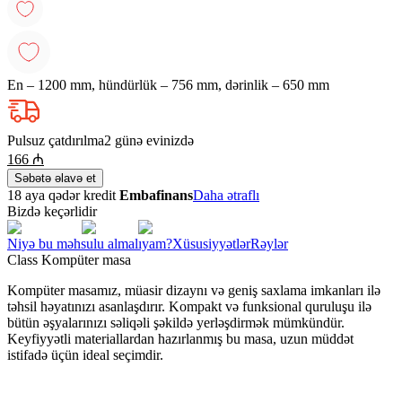
En – 1200 mm, hündürlük – 756 mm, dərinlik – 650 mm
Pulsuz çatdırılma
2 günə evinizdə
166
₼
Səbətə əlavə et
18 aya qədər kredit
Embafinans
Daha ətraflı
Bizdə keçərlidir
Niyə bu məhsulu almalıyam?
Xüsusiyyətlər
Rəylər
Class Kompüter masa
Kompüter masamız, müasir dizaynı və geniş saxlama imkanları ilə
təhsil həyatınızı asanlaşdırır. Kompakt və funksional quruluşu ilə
bütün əşyalarınızı səliqəli şəkildə yerləşdirmək mümkündür.
Keyfiyyətli materiallardan hazırlanmış bu masa, uzun müddət
istifadə üçün ideal seçimdir.