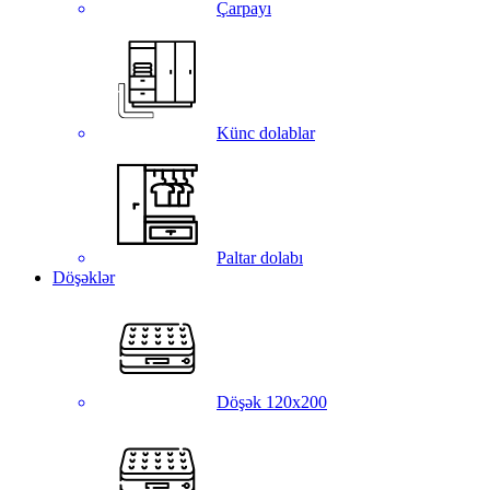
Çarpayı
Künc dolablar
Paltar dolabı
Döşəklər
Döşək 120x200