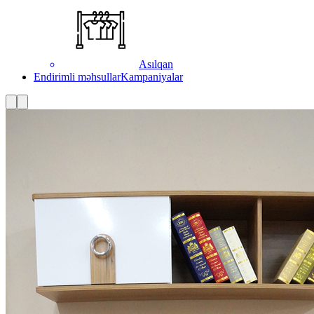
Asılqan
Endirimli məhsullar
Kampaniyalar