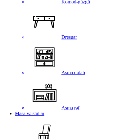
Komod-güzgü
Dresuar
Asma dolab
Asma rəf
Masa və stullar