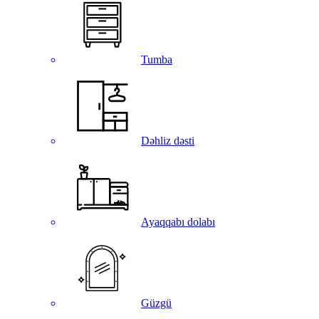
Tumba
Dəhliz dəsti
Ayaqqabı dolabı
Güzgü