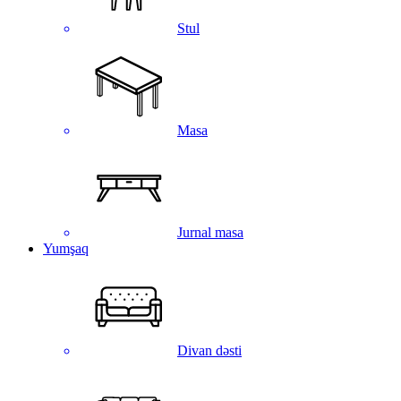
Stul
Masa
Jurnal masa
Yumşaq
Divan dəsti