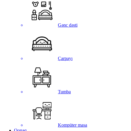
Gənc dəsti
Çarpayı
Tumba
Kompüter masa
Qonaq