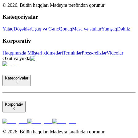
©
2026
,
Bütün haqqları Madeyra tərəfindən qorunur
Kateqoriyalar
Yataq
Döşəklər
Uşaq və Gənc
Qonaq
Masa və stullar
Yumşaq
Dəhliz
Korporativ
Haqqımızda
Müştəri xidmətləri
Terminlər
Press-relizlər
Videolar
Oxut və yüklə
Kateqoriyalar
Korporativ
©
2026
,
Bütün haqqları Madeyra tərəfindən qorunur