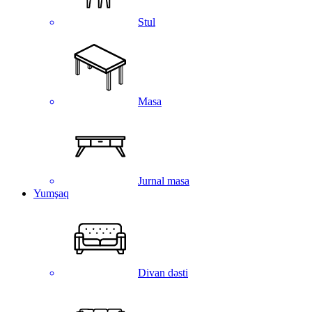
Stul
Masa
Jurnal masa
Yumşaq
Divan dəsti