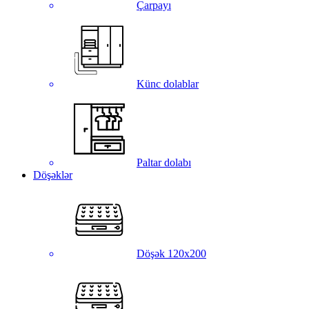
Çarpayı
Künc dolablar
Paltar dolabı
Döşəklər
Döşək 120x200