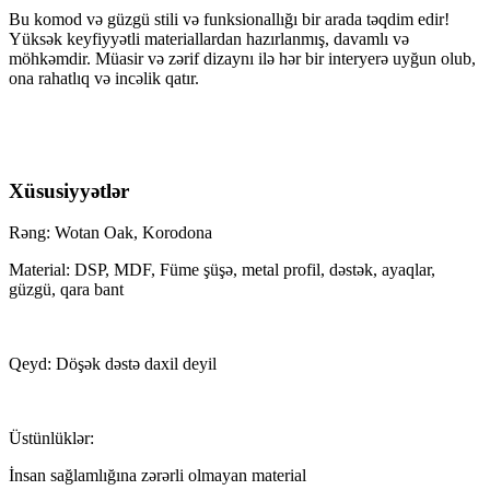
Bu komod və güzgü stili və funksionallığı bir arada təqdim edir!
Yüksək keyfiyyətli materiallardan hazırlanmış, davamlı və
möhkəmdir. Müasir və zərif dizaynı ilə hər bir interyerə uyğun olub,
ona rahatlıq və incəlik qatır.
Xüsusiyyətlər
Rəng: Wotan Oak, Korodona
Material: DSP, MDF, Füme şüşə, metal profil, dəstək, ayaqlar,
güzgü, qara bant
Qeyd: Döşək dəstə daxil deyil
Üstünlüklər:
İnsan sağlamlığına zərərli olmayan material