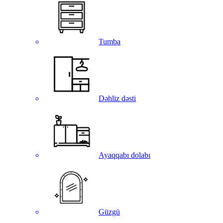
Tumba
Dəhliz dəsti
Ayaqqabı dolabı
Güzgü