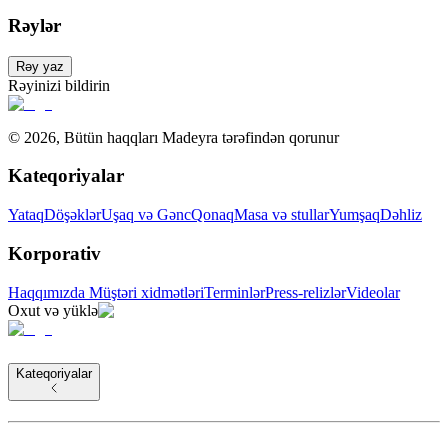
Rəylər
Rəy yaz
Rəyinizi bildirin
©
2026
,
Bütün haqqları Madeyra tərəfindən qorunur
Kateqoriyalar
Yataq
Döşəklər
Uşaq və Gənc
Qonaq
Masa və stullar
Yumşaq
Dəhliz
Korporativ
Haqqımızda
Müştəri xidmətləri
Terminlər
Press-relizlər
Videolar
Oxut və yüklə
Kateqoriyalar