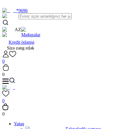
*9696
AZ
Mağazalar
Kredit ödənişi
Sizə zəng edək
0
0
0
0
Yataq
Təknəfərlik çarpayı