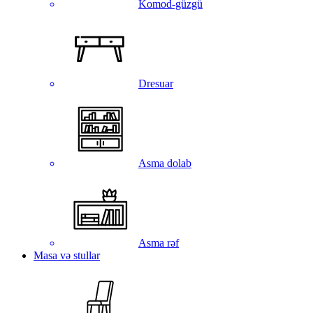
Komod-güzgü
Dresuar
Asma dolab
Asma rəf
Masa və stullar