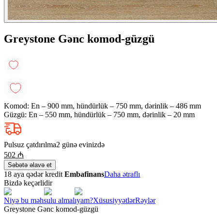
Greystone Gənc komod-güzgü
Komod: En – 900 mm, hündürlük – 750 mm, dərinlik – 486 mm
Güzgü: En – 550 mm, hündürlük – 750 mm, dərinlik – 20 mm
Pulsuz çatdırılma
2 günə evinizdə
502
₼
Səbətə əlavə et
18 aya qədər kredit
Embafinans
Daha ətraflı
Bizdə keçərlidir
Niyə bu məhsulu almalıyam?
Xüsusiyyətlər
Rəylər
Greystone Gənc komod-güzgü