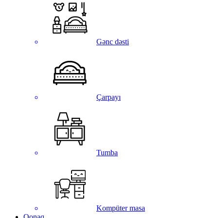
Gənc dəsti
Çarpayı
Tumba
Kompüter masa
Qonaq