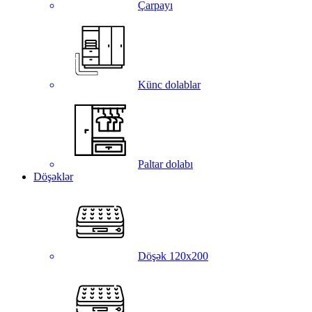
Çarpayı
Künc dolablar
Paltar dolabı
Döşəklər
Döşək 120x200