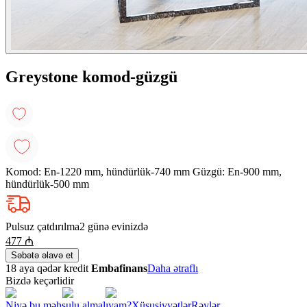
Greystone komod-güzgü
Komod: En-1220 mm, hündürlük-740 mm Güzgü: En-900 mm,
hündürlük-500 mm
Pulsuz çatdırılma
2 günə evinizdə
477
₼
Səbətə əlavə et
18 aya qədər kredit
Embafinans
Daha ətraflı
Bizdə keçərlidir
Niyə bu məhsulu almalıyam?
Xüsusiyyətlər
Rəylər