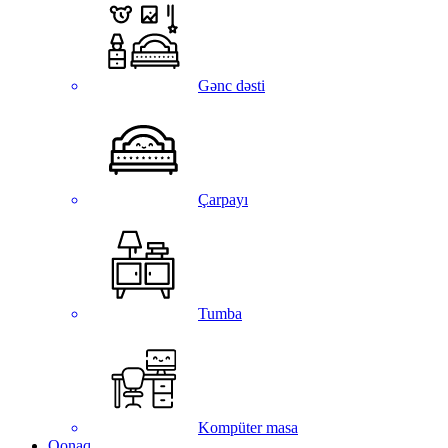
Gənc dəsti
Çarpayı
Tumba
Kompüter masa
Qonaq