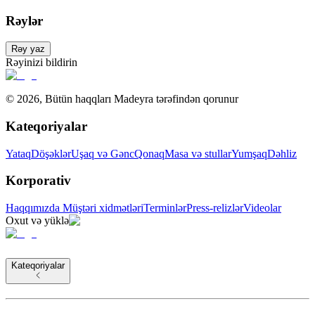
Rəylər
Rəy yaz
Rəyinizi bildirin
©
2026
,
Bütün haqqları Madeyra tərəfindən qorunur
Kateqoriyalar
Yataq
Döşəklər
Uşaq və Gənc
Qonaq
Masa və stullar
Yumşaq
Dəhliz
Korporativ
Haqqımızda
Müştəri xidmətləri
Terminlər
Press-relizlər
Videolar
Oxut və yüklə
Kateqoriyalar