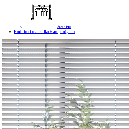
Asılqan
Endirimli məhsullar
Kampaniyalar