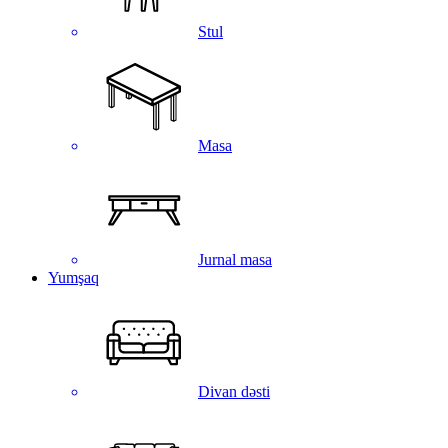
Stul
Masa
Jurnal masa
Yumşaq
Divan dəsti