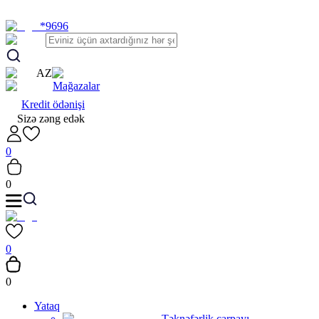
*9696
AZ
Mağazalar
Kredit ödənişi
Sizə zəng edək
0
0
0
0
Yataq
Təknəfərlik çarpayı