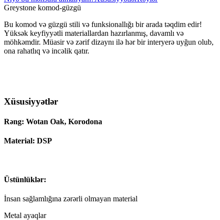
Greystone komod-güzgü
Bu komod və güzgü stili və funksionallığı bir arada təqdim edir!
Yüksək keyfiyyətli materiallardan hazırlanmış, davamlı və
möhkəmdir. Müasir və zərif dizaynı ilə hər bir interyerə uyğun olub,
ona rahatlıq və incəlik qatır.
Xüsusiyyətlər
Rəng: Wotan Oak, Korodona
Material: DSP
Üstünlüklər:
İnsan sağlamlığına zərərli olmayan material
Metal ayaqlar