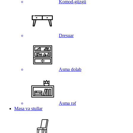
Komod-güzgü
Dresuar
Asma dolab
Asma rəf
Masa və stullar