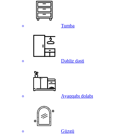
Tumba
Dəhliz dəsti
Ayaqqabı dolabı
Güzgü