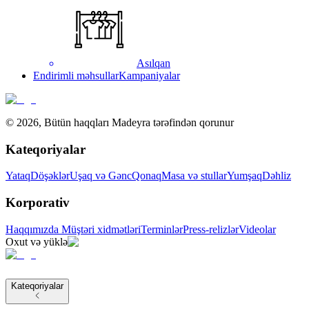
Asılqan
Endirimli məhsullar
Kampaniyalar
©
2026
,
Bütün haqqları Madeyra tərəfindən qorunur
Kateqoriyalar
Yataq
Döşəklər
Uşaq və Gənc
Qonaq
Masa və stullar
Yumşaq
Dəhliz
Korporativ
Haqqımızda
Müştəri xidmətləri
Terminlər
Press-relizlər
Videolar
Oxut və yüklə
Kateqoriyalar