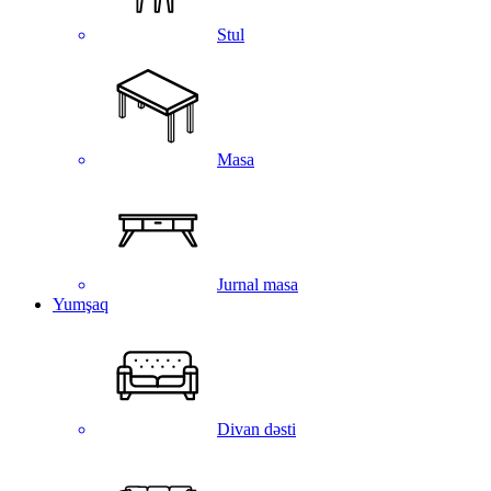
Stul
Masa
Jurnal masa
Yumşaq
Divan dəsti