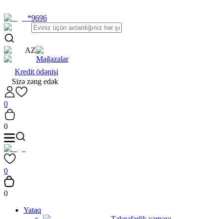
*9696
AZ
Mağazalar
Kredit ödənişi
Sizə zəng edək
0
0
0
0
Yataq
Təknəfərlik çarpayı