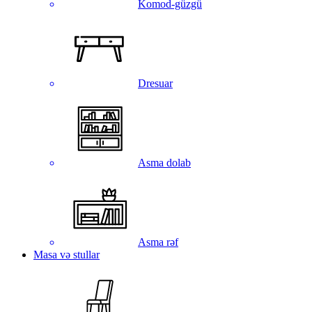
Komod-güzgü
Dresuar
Asma dolab
Asma rəf
Masa və stullar