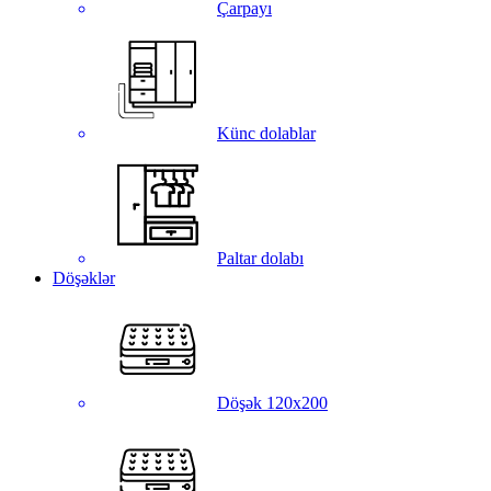
Çarpayı
Künc dolablar
Paltar dolabı
Döşəklər
Döşək 120x200