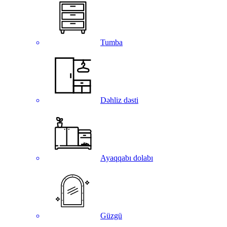
Tumba
Dəhliz dəsti
Ayaqqabı dolabı
Güzgü