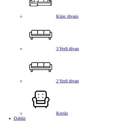
Künc divanı
3 Yerli divan
2 Yerli divan
Kreslo
Dəhliz