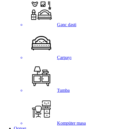
Gənc dəsti
Çarpayı
Tumba
Kompüter masa
Qonaq