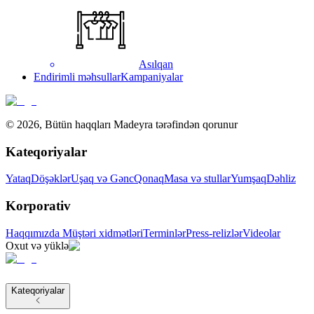
Asılqan
Endirimli məhsullar
Kampaniyalar
©
2026
,
Bütün haqqları Madeyra tərəfindən qorunur
Kateqoriyalar
Yataq
Döşəklər
Uşaq və Gənc
Qonaq
Masa və stullar
Yumşaq
Dəhliz
Korporativ
Haqqımızda
Müştəri xidmətləri
Terminlər
Press-relizlər
Videolar
Oxut və yüklə
Kateqoriyalar