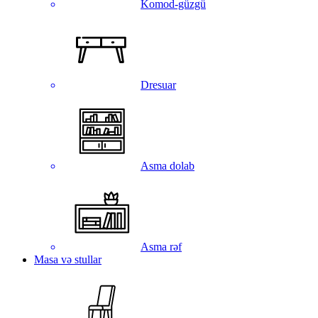
Komod-güzgü
Dresuar
Asma dolab
Asma rəf
Masa və stullar