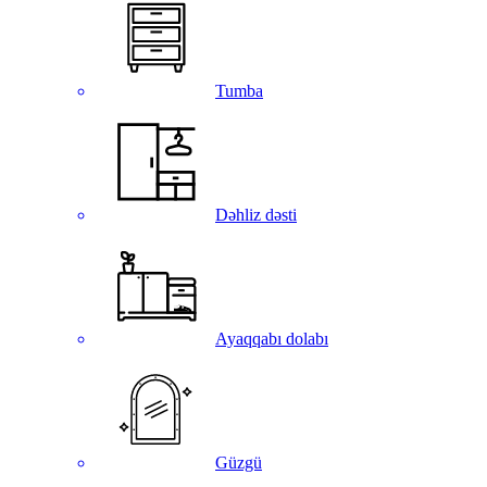
Tumba
Dəhliz dəsti
Ayaqqabı dolabı
Güzgü