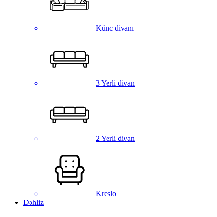
Künc divanı
3 Yerli divan
2 Yerli divan
Kreslo
Dəhliz