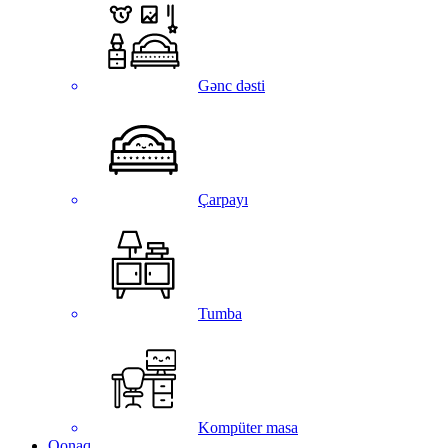
Gənc dəsti
Çarpayı
Tumba
Kompüter masa
Qonaq