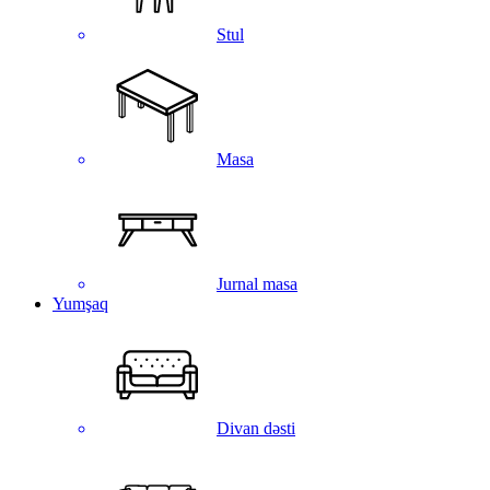
Stul
Masa
Jurnal masa
Yumşaq
Divan dəsti