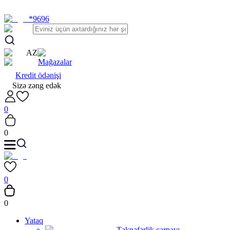
*9696
AZ
Mağazalar
Kredit ödənişi
Sizə zəng edək
0
0
0
0
Yataq
Təknəfərlik çarpayı