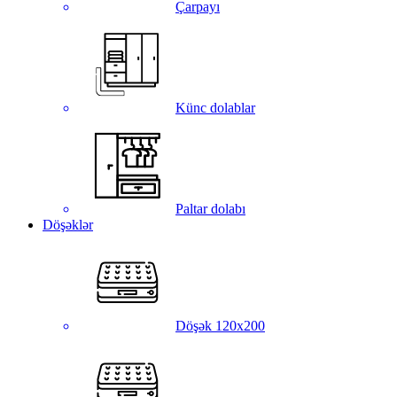
Çarpayı
Künc dolablar
Paltar dolabı
Döşəklər
Döşək 120x200