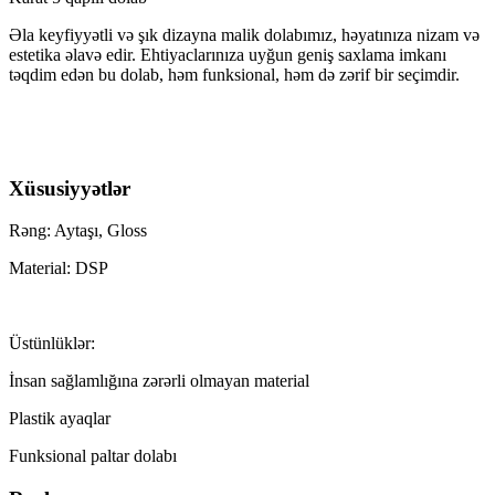
Əla keyfiyyətli və şık dizayna malik dolabımız, həyatınıza nizam və
estetika əlavə edir. Ehtiyaclarınıza uyğun geniş saxlama imkanı
təqdim edən bu dolab, həm funksional, həm də zərif bir seçimdir.
Xüsusiyyətlər
Rəng: Aytaşı, Gloss
Material: DSP
Üstünlüklər:
İnsan sağlamlığına zərərli olmayan material
Plastik ayaqlar
Funksional paltar dolabı