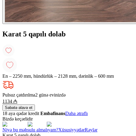
Karat 5 qapılı dolab
En – 2250 mm, hündürlük – 2128 mm, dərinlik – 600 mm
Pulsuz çatdırılma
2 günə evinizdə
1134
₼
Səbətə əlavə et
18 aya qədər kredit
Embafinans
Daha ətraflı
Bizdə keçərlidir
Niyə bu məhsulu almalıyam?
Xüsusiyyətlər
Rəylər
Karat 5 qapılı dolab