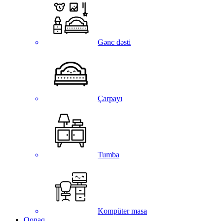
Gənc dəsti
Çarpayı
Tumba
Kompüter masa
Qonaq