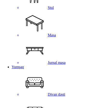
Stul
Masa
Jurnal masa
Yumşaq
Divan dəsti