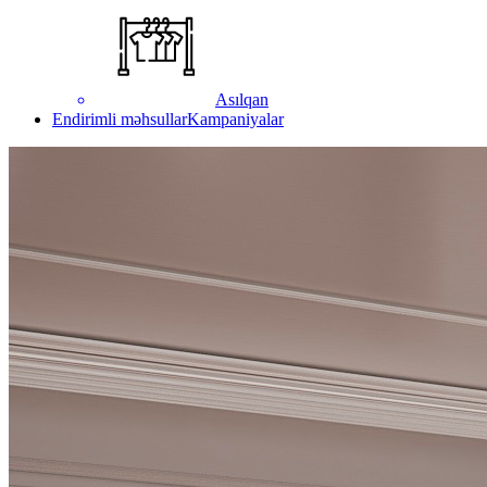
Asılqan
Endirimli məhsullar
Kampaniyalar