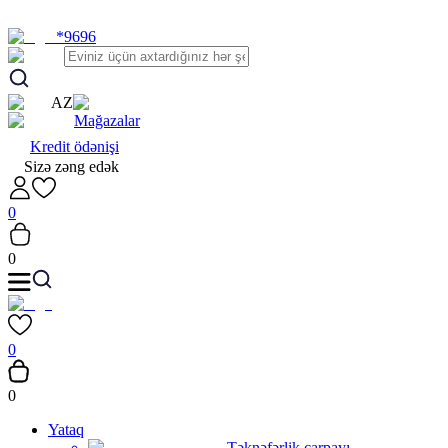
*9696
AZ
Mağazalar
Kredit ödənişi
Sizə zəng edək
0
0
0
0
Yataq
Təknəfərlik çarpayı