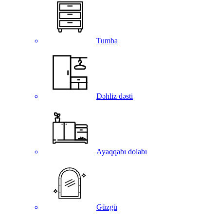
Tumba
Dəhliz dəsti
Ayaqqabı dolabı
Güzgü