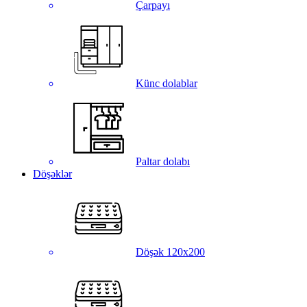
Çarpayı
Künc dolablar
Paltar dolabı
Döşəklər
Döşək 120x200