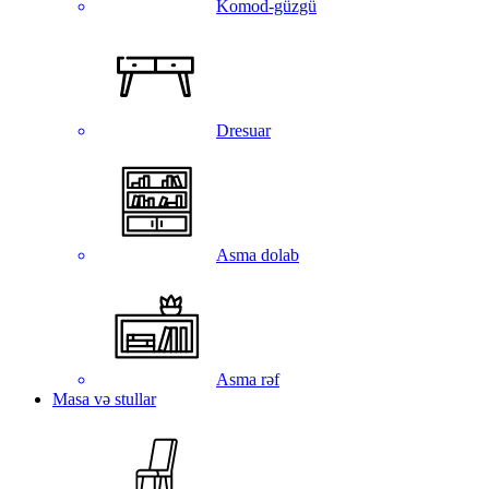
Komod-güzgü
Dresuar
Asma dolab
Asma rəf
Masa və stullar