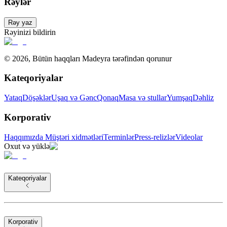
Rəylər
Rəy yaz
Rəyinizi bildirin
©
2026
,
Bütün haqqları Madeyra tərəfindən qorunur
Kateqoriyalar
Yataq
Döşəklər
Uşaq və Gənc
Qonaq
Masa və stullar
Yumşaq
Dəhliz
Korporativ
Haqqımızda
Müştəri xidmətləri
Terminlər
Press-relizlər
Videolar
Oxut və yüklə
Kateqoriyalar
Korporativ