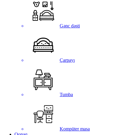
Gənc dəsti
Çarpayı
Tumba
Kompüter masa
Qonaq