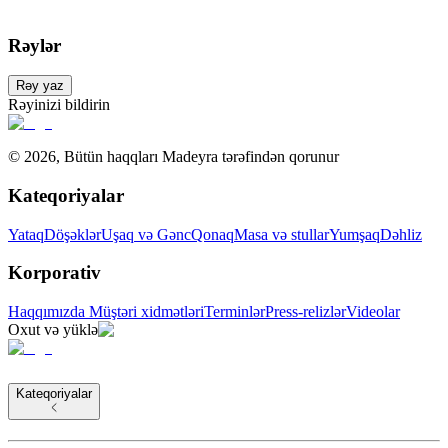
Rəylər
Rəy yaz
Rəyinizi bildirin
©
2026
,
Bütün haqqları Madeyra tərəfindən qorunur
Kateqoriyalar
Yataq
Döşəklər
Uşaq və Gənc
Qonaq
Masa və stullar
Yumşaq
Dəhliz
Korporativ
Haqqımızda
Müştəri xidmətləri
Terminlər
Press-relizlər
Videolar
Oxut və yüklə
Kateqoriyalar