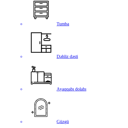
Tumba
Dəhliz dəsti
Ayaqqabı dolabı
Güzgü