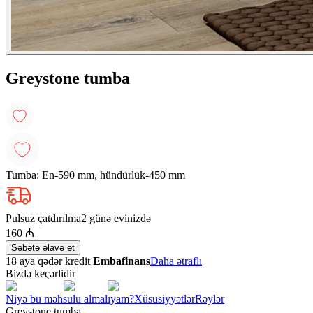
Greystone tumba
Tumba: En-590 mm, hündürlük-450 mm
Pulsuz çatdırılma
2 günə evinizdə
160
₼
Səbətə əlavə et
18 aya qədər kredit
Embafinans
Daha ətraflı
Bizdə keçərlidir
Niyə bu məhsulu almalıyam?
Xüsusiyyətlər
Rəylər
Greystone tumba