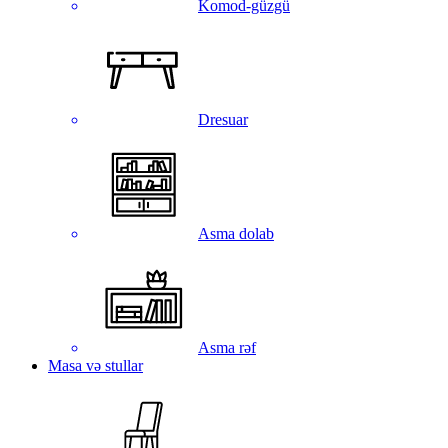
Komod-güzgü
Dresuar
Asma dolab
Asma rəf
Masa və stullar