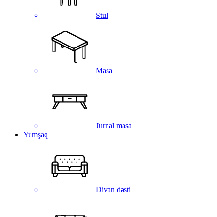
Stul
Masa
Jurnal masa
Yumşaq
Divan dəsti