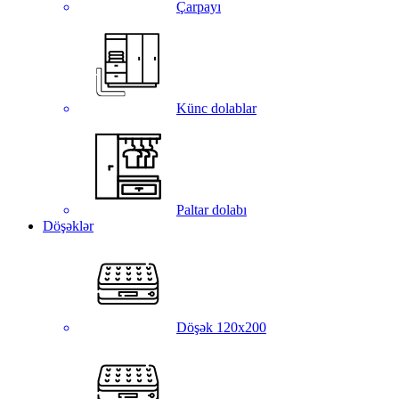
Çarpayı
Künc dolablar
Paltar dolabı
Döşəklər
Döşək 120x200