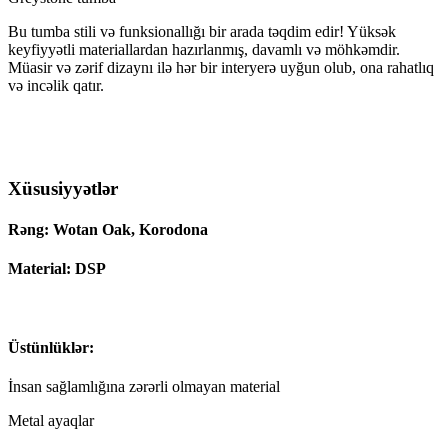
Bu tumba stili və funksionallığı bir arada təqdim edir! Yüksək
keyfiyyətli materiallardan hazırlanmış, davamlı və möhkəmdir.
Müasir və zərif dizaynı ilə hər bir interyerə uyğun olub, ona rahatlıq
və incəlik qatır.
Xüsusiyyətlər
Rəng: Wotan Oak, Korodona
Material: DSP
Üstünlüklər:
İnsan sağlamlığına zərərli olmayan material
Metal ayaqlar