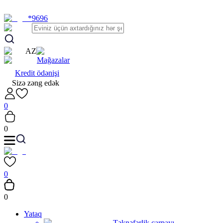
*9696
AZ
Mağazalar
Kredit ödənişi
Sizə zəng edək
0
0
0
0
Yataq
Təknəfərlik çarpayı