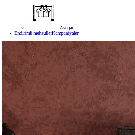
Asılqan
Endirimli məhsullar
Kampaniyalar