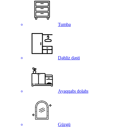
Tumba
Dəhliz dəsti
Ayaqqabı dolabı
Güzgü