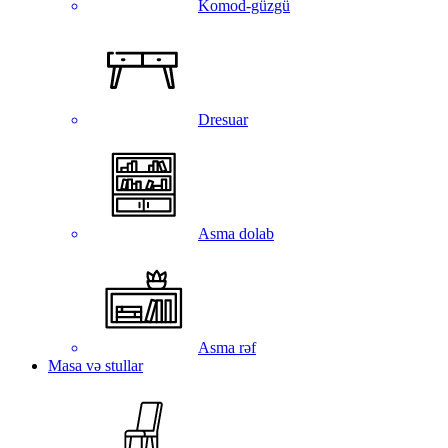
Komod-güzgü
Dresuar
Asma dolab
Asma rəf
Masa və stullar