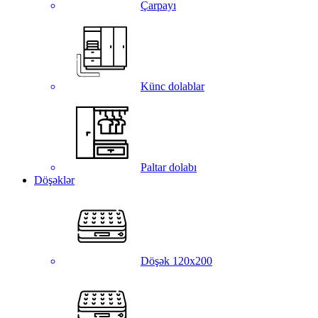
Çarpayı
Künc dolablar
Paltar dolabı
Döşəklər
Döşək 120x200