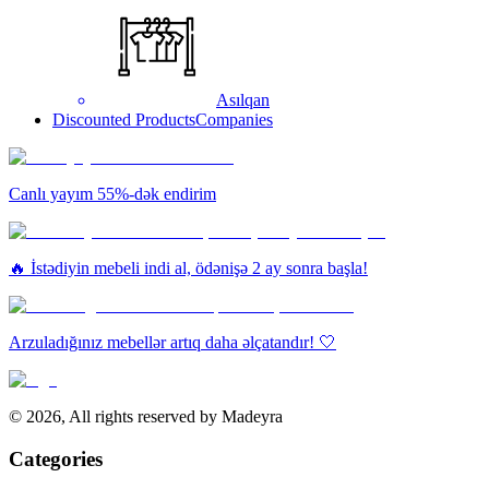
Asılqan
Discounted Products
Companies
Canlı yayım 55%-dək endirim
🔥 İstədiyin mebeli indi al, ödənişə 2 ay sonra başla!
Arzuladığınız mebellər artıq daha əlçatandır! 🤍
©
2026
,
All rights reserved by Madeyra
Categories