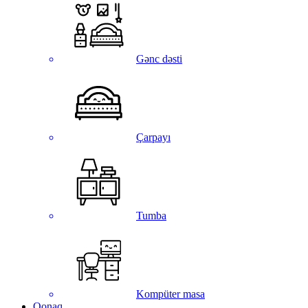
Gənc dəsti
Çarpayı
Tumba
Kompüter masa
Qonaq