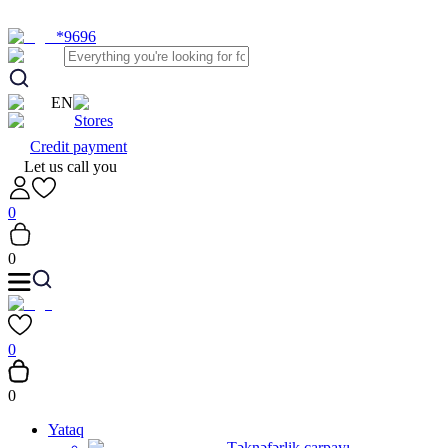
*9696
EN
Stores
Credit payment
Let us call you
0
0
0
0
Yataq
Təknəfərlik çarpayı