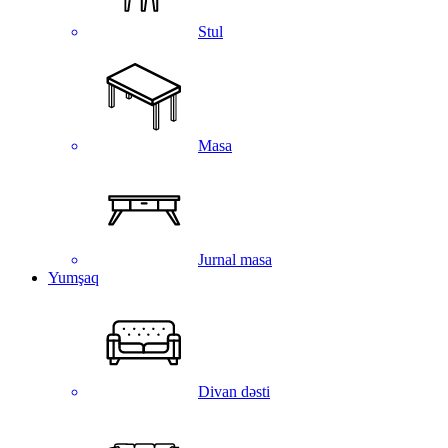
Stul
Masa
Jurnal masa
Yumşaq
Divan dəsti