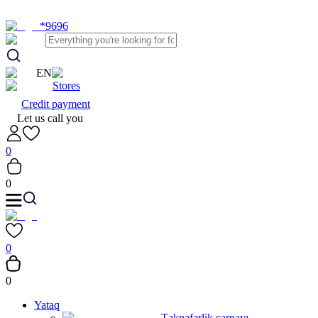
*9696
EN
Stores
Credit payment
Let us call you
0
0
0
0
Yataq
Təknəfərlik çarpayı