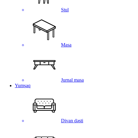
Stul
Masa
Jurnal masa
Yumşaq
Divan dəsti