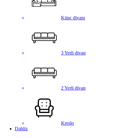
Künc divanı
3 Yerli divan
2 Yerli divan
Kreslo
Dəhliz