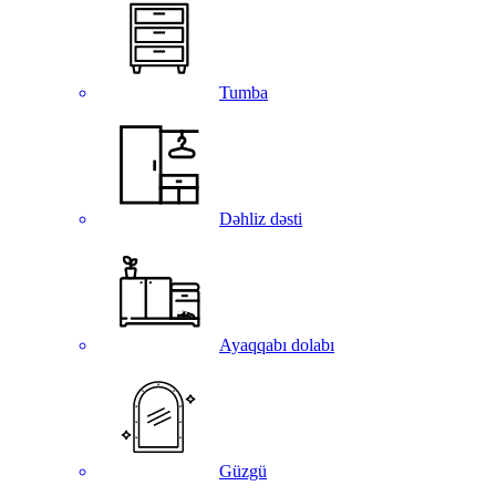
Tumba
Dəhliz dəsti
Ayaqqabı dolabı
Güzgü