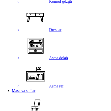
Komod-güzgü
Dresuar
Asma dolab
Asma rəf
Masa və stullar