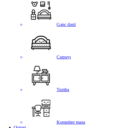
Gənc dəsti
Çarpayı
Tumba
Kompüter masa
Qonaq