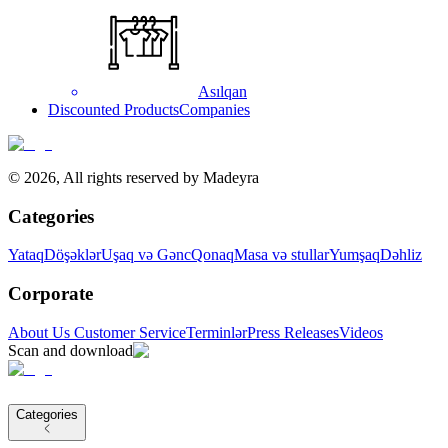
Asılqan
Discounted Products
Companies
©
2026
,
All rights reserved by Madeyra
Categories
Yataq
Döşəklər
Uşaq və Gənc
Qonaq
Masa və stullar
Yumşaq
Dəhliz
Corporate
About Us
Customer Service
Terminlər
Press Releases
Videos
Scan and download
Categories