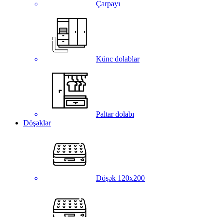
Çarpayı
Künc dolablar
Paltar dolabı
Döşəklər
Döşək 120x200