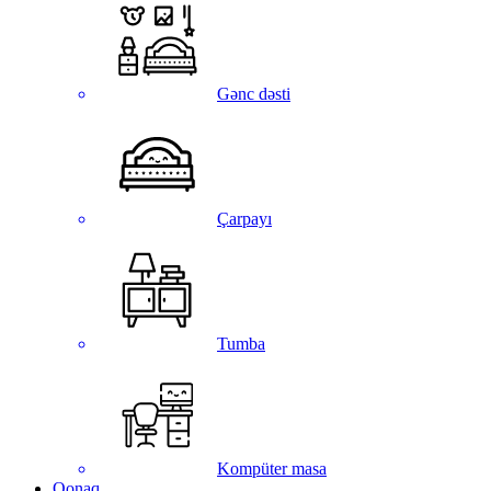
Gənc dəsti
Çarpayı
Tumba
Kompüter masa
Qonaq