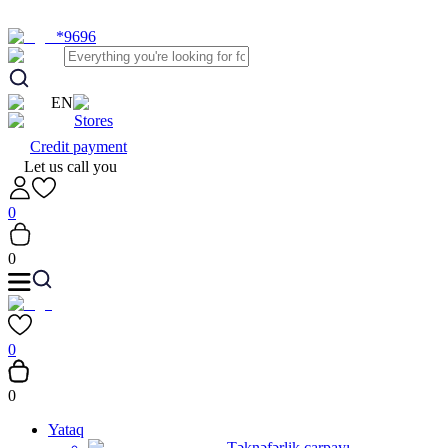
*9696
EN
Stores
Credit payment
Let us call you
0
0
0
0
Yataq
Təknəfərlik çarpayı