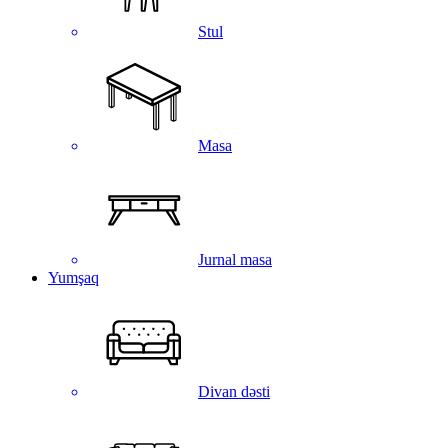
Stul
Masa
Jurnal masa
Yumşaq
Divan dəsti