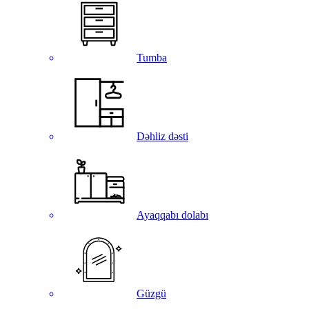
Tumba
Dəhliz dəsti
Ayaqqabı dolabı
Güzgü