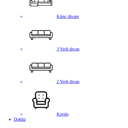
Künc divanı
3 Yerli divan
2 Yerli divan
Kreslo
Dəhliz