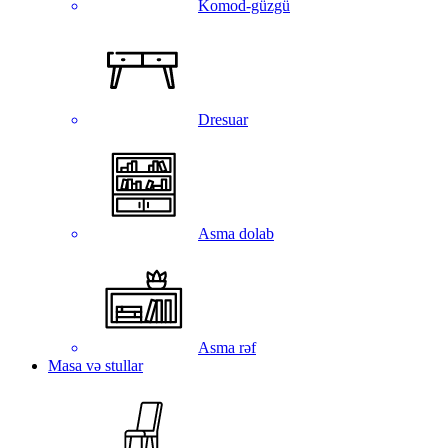
Komod-güzgü
Dresuar
Asma dolab
Asma rəf
Masa və stullar