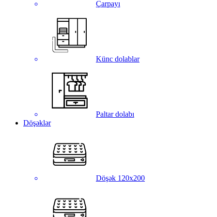
Çarpayı
Künc dolablar
Paltar dolabı
Döşəklər
Döşək 120x200