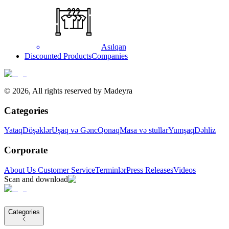
Asılqan
Discounted Products
Companies
©
2026
,
All rights reserved by Madeyra
Categories
Yataq
Döşəklər
Uşaq və Gənc
Qonaq
Masa və stullar
Yumşaq
Dəhliz
Corporate
About Us
Customer Service
Terminlər
Press Releases
Videos
Scan and download
Categories