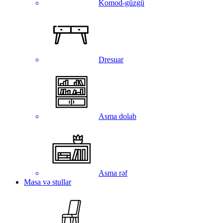
Komod-güzgü
Dresuar
Asma dolab
Asma rəf
Masa və stullar