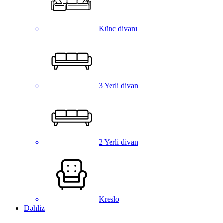
Künc divanı
3 Yerli divan
2 Yerli divan
Kreslo
Dəhliz