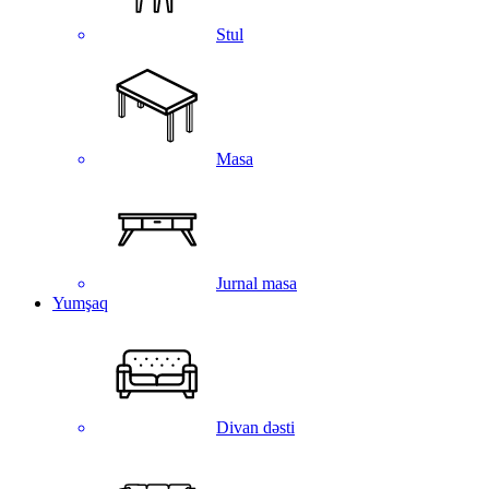
Stul
Masa
Jurnal masa
Yumşaq
Divan dəsti