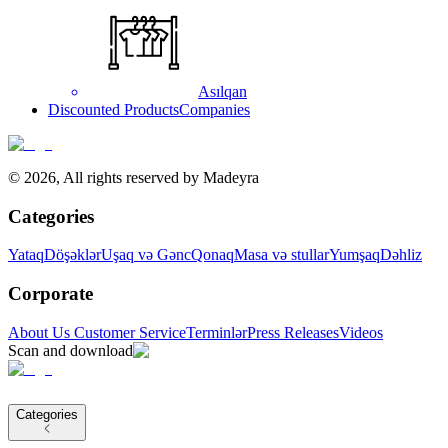
Asılqan
Discounted Products
Companies
©
2026
,
All rights reserved by Madeyra
Categories
Yataq
Döşəklər
Uşaq və Gənc
Qonaq
Masa və stullar
Yumşaq
Dəhliz
Corporate
About Us
Customer Service
Terminlər
Press Releases
Videos
Scan and download
Categories