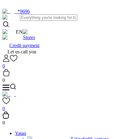
*9696
EN
Stores
Credit payment
Let us call you
0
0
0
0
Yataq
Təknəfərlik çarpayı