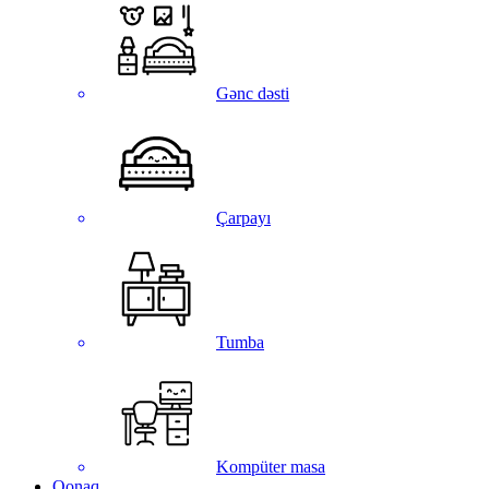
Gənc dəsti
Çarpayı
Tumba
Kompüter masa
Qonaq