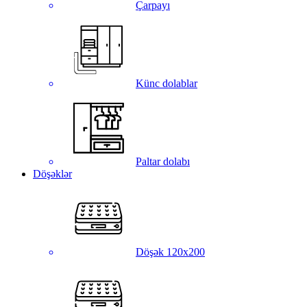
Çarpayı
Künc dolablar
Paltar dolabı
Döşəklər
Döşək 120x200