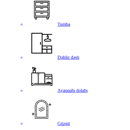
Tumba
Dəhliz dəsti
Ayaqqabı dolabı
Güzgü