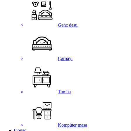
Gənc dəsti
Çarpayı
Tumba
Kompüter masa
Qonaq