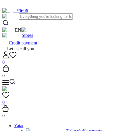
*9696
EN
Stores
Credit payment
Let us call you
0
0
0
0
Yataq
Təknəfərlik çarpayı