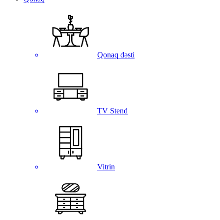
Qonaq dəsti
TV Stend
Vitrin