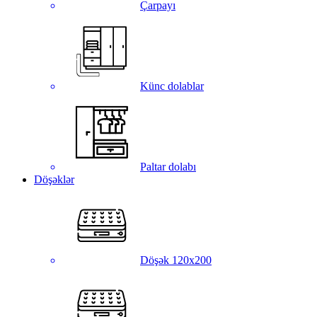
Çarpayı
Künc dolablar
Paltar dolabı
Döşəklər
Döşək 120x200