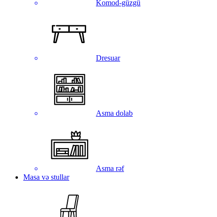
Komod-güzgü
Dresuar
Asma dolab
Asma rəf
Masa və stullar