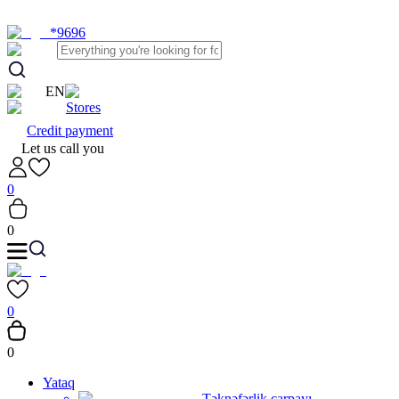
*9696
EN
Stores
Credit payment
Let us call you
0
0
0
0
Yataq
Təknəfərlik çarpayı