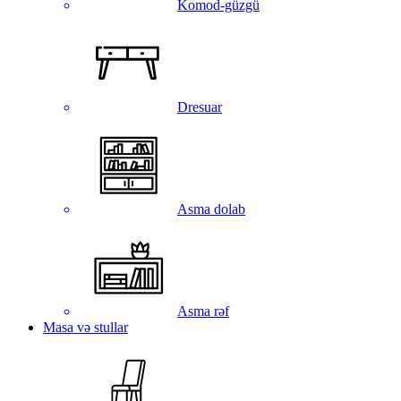
Komod-güzgü
Dresuar
Asma dolab
Asma rəf
Masa və stullar