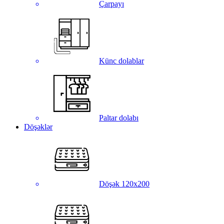
Çarpayı
Künc dolablar
Paltar dolabı
Döşəklər
Döşək 120x200