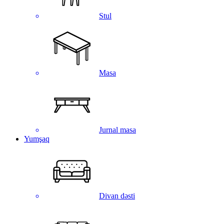
Stul
Masa
Jurnal masa
Yumşaq
Divan dəsti