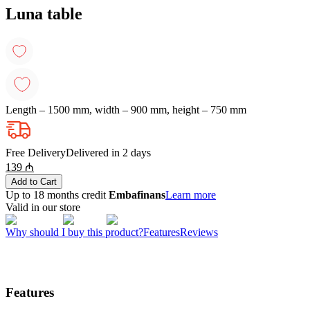
Luna table
Length – 1500 mm, width – 900 mm, height – 750 mm
Free Delivery
Delivered in 2 days
139
₼
Add to Cart
Up to 18 months credit
Embafinans
Learn more
Valid in our store
Why should I buy this product?
Features
Reviews
Features