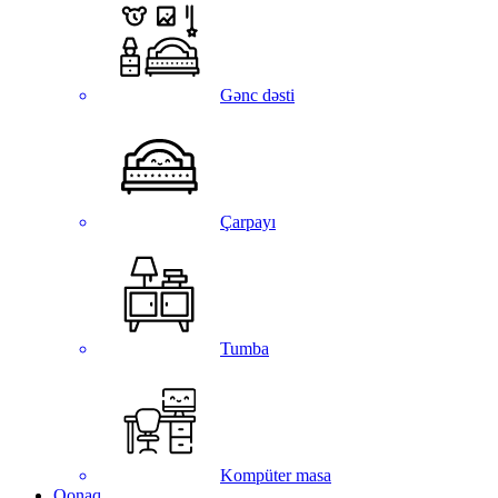
Gənc dəsti
Çarpayı
Tumba
Kompüter masa
Qonaq