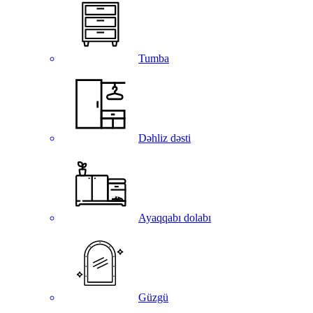
Tumba
Dəhliz dəsti
Ayaqqabı dolabı
Güzgü