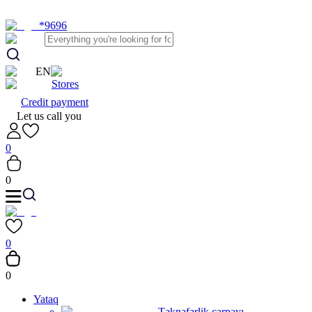
*9696
EN
Stores
Credit payment
Let us call you
0
0
0
0
Yataq
Təknəfərlik çarpayı