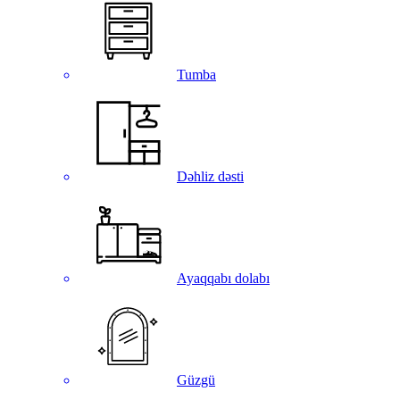
Tumba
Dəhliz dəsti
Ayaqqabı dolabı
Güzgü