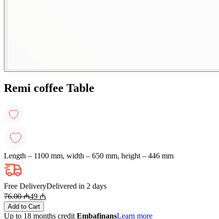
Remi coffee Table
Length – 1100 mm, width – 650 mm, height – 446 mm
Free Delivery
Delivered in 2 days
76.00
₼
49
₼
Add to Cart
Up to 18 months credit
Embafinans
Learn more