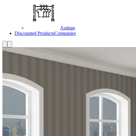
Asılqan
Discounted Products
Companies