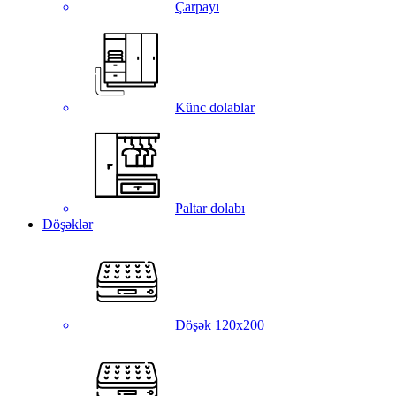
Çarpayı
Künc dolablar
Paltar dolabı
Döşəklər
Döşək 120x200