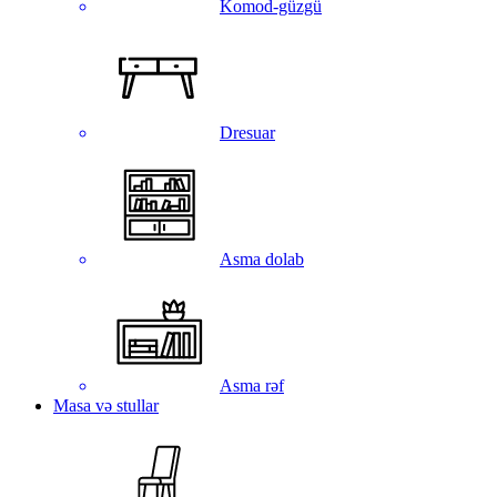
Komod-güzgü
Dresuar
Asma dolab
Asma rəf
Masa və stullar