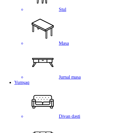
Stul
Masa
Jurnal masa
Yumşaq
Divan dəsti