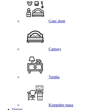
Gənc dəsti
Çarpayı
Tumba
Kompüter masa
Qonaq