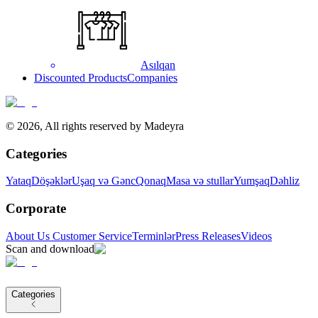
Asılqan
Discounted Products
Companies
©
2026
,
All rights reserved by Madeyra
Categories
Yataq
Döşəklər
Uşaq və Gənc
Qonaq
Masa və stullar
Yumşaq
Dəhliz
Corporate
About Us
Customer Service
Terminlər
Press Releases
Videos
Scan and download
Categories