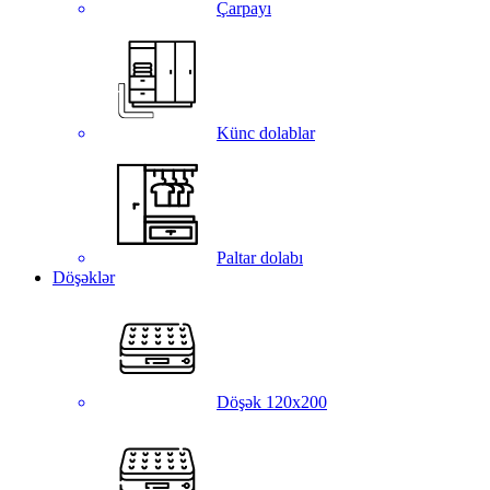
Çarpayı
Künc dolablar
Paltar dolabı
Döşəklər
Döşək 120x200