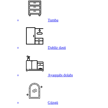
Tumba
Dəhliz dəsti
Ayaqqabı dolabı
Güzgü