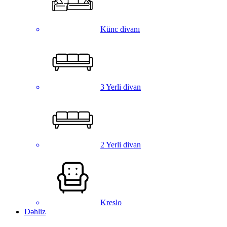
Künc divanı
3 Yerli divan
2 Yerli divan
Kreslo
Dəhliz