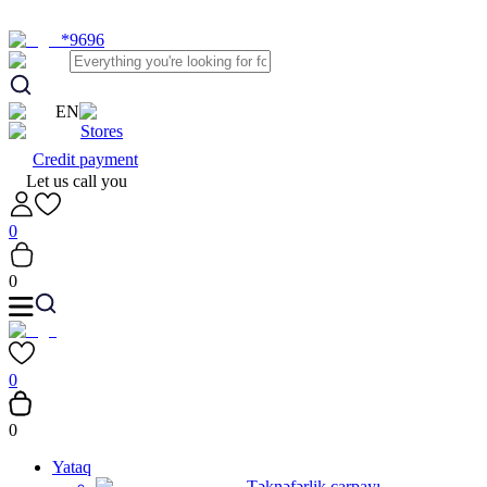
*9696
EN
Stores
Credit payment
Let us call you
0
0
0
0
Yataq
Təknəfərlik çarpayı