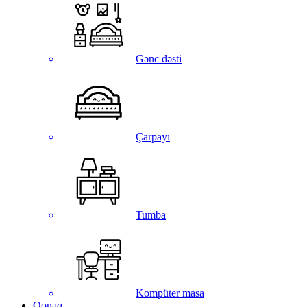
Gənc dəsti
Çarpayı
Tumba
Kompüter masa
Qonaq