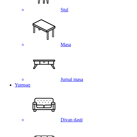
Stul
Masa
Jurnal masa
Yumşaq
Divan dəsti