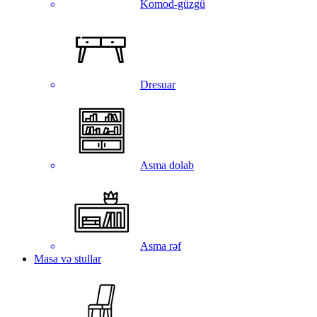
Komod-güzgü
Dresuar
Asma dolab
Asma rəf
Masa və stullar