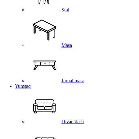
Stul
Masa
Jurnal masa
Yumşaq
Divan dəsti