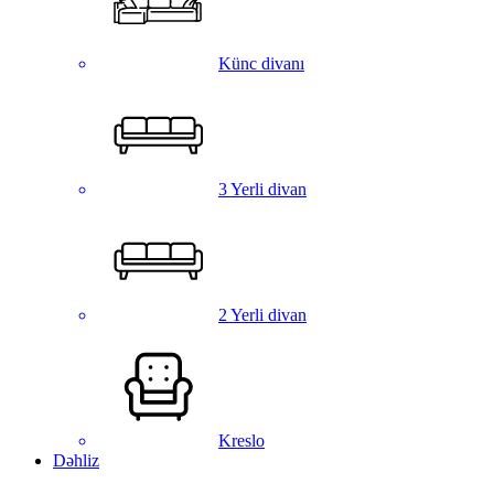
Künc divanı
3 Yerli divan
2 Yerli divan
Kreslo
Dəhliz