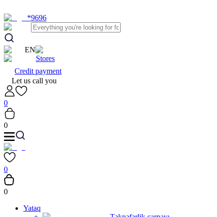
*9696
EN
Stores
Credit payment
Let us call you
0
0
0
0
Yataq
Təknəfərlik çarpayı