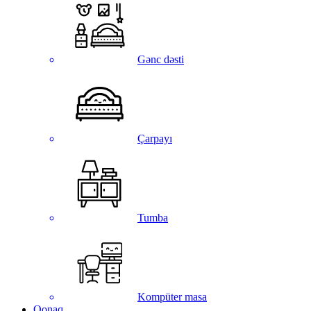
Gənc dəsti
Çarpayı
Tumba
Kompüter masa
Qonaq