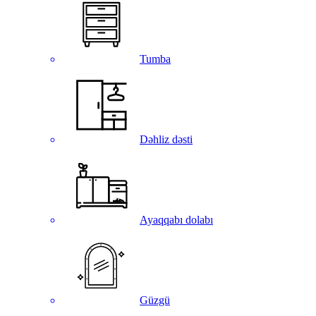
Tumba
Dəhliz dəsti
Ayaqqabı dolabı
Güzgü