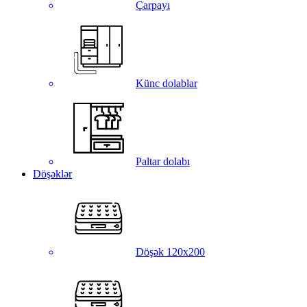
Çarpayı
Künc dolablar
Paltar dolabı
Döşəklər
Döşək 120x200