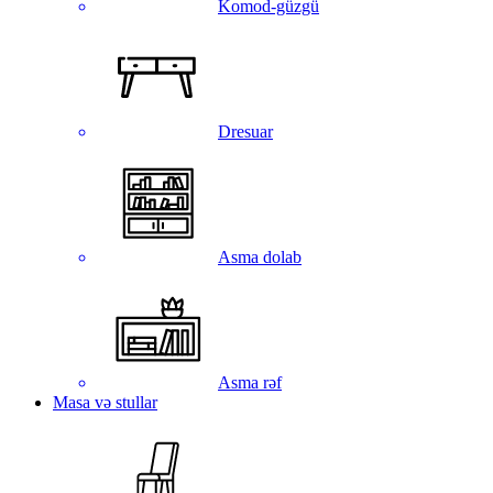
Komod-güzgü
Dresuar
Asma dolab
Asma rəf
Masa və stullar