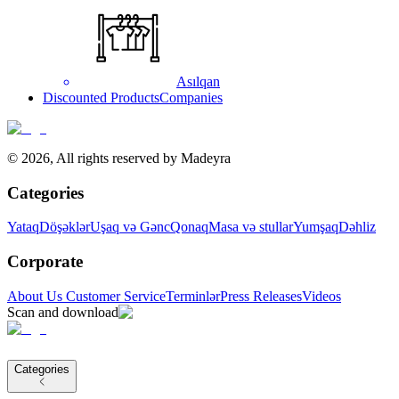
Asılqan
Discounted Products
Companies
©
2026
,
All rights reserved by Madeyra
Categories
Yataq
Döşəklər
Uşaq və Gənc
Qonaq
Masa və stullar
Yumşaq
Dəhliz
Corporate
About Us
Customer Service
Terminlər
Press Releases
Videos
Scan and download
Categories