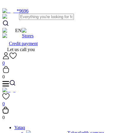
*9696
EN
Stores
Credit payment
Let us call you
0
0
0
0
Yataq
Təknəfərlik çarpayı