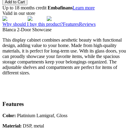
Add to Cart
Up to 18 months credit
Embafinans
Learn more
Valid in our store
Why should I buy this product?
Features
Reviews
Blanca 2-Door Showcase
This display cabinet combines aesthetic beauty with functional
design, adding value to your home. Made from high-quality
materials, it is perfect for long-term use. With its glass doors, you
can proudly showcase your favorite items, while the spacious
storage compartments keep your belongings organized. The
adjustable shelves and compartments are perfect for items of
different sizes.
Features
Color:
Platinium Lamigraf, Gloss
Material:
DSP, metal