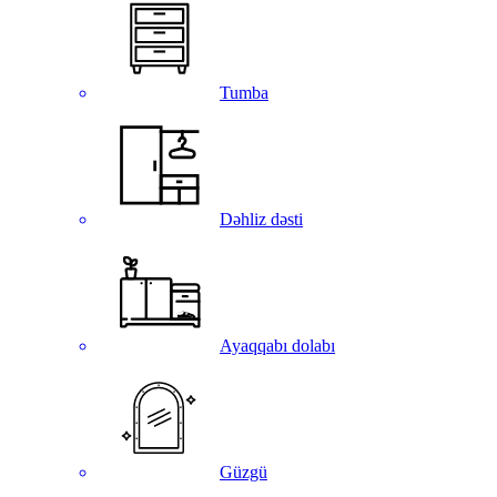
Tumba
Dəhliz dəsti
Ayaqqabı dolabı
Güzgü