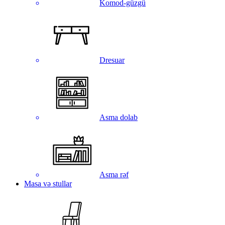
Komod-güzgü
Dresuar
Asma dolab
Asma rəf
Masa və stullar