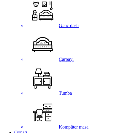
Gənc dəsti
Çarpayı
Tumba
Kompüter masa
Qonaq