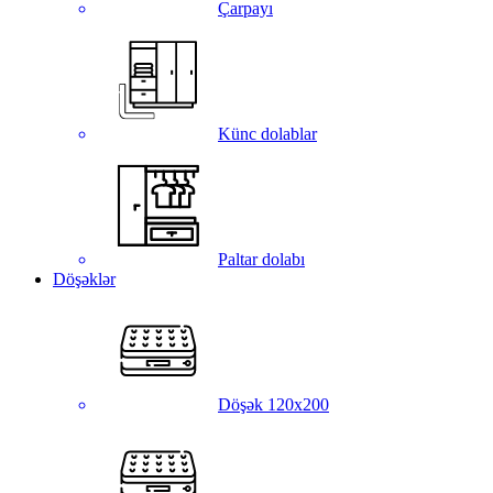
Çarpayı
Künc dolablar
Paltar dolabı
Döşəklər
Döşək 120x200