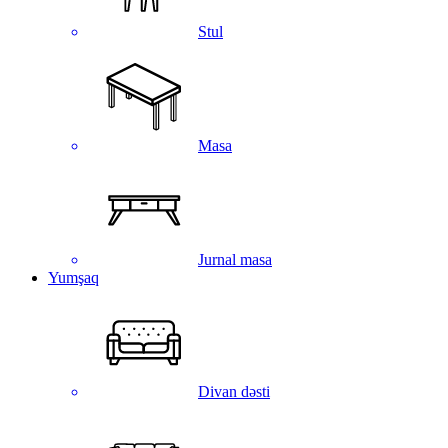
Stul
Masa
Jurnal masa
Yumşaq
Divan dəsti