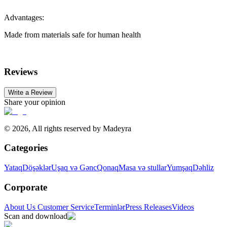
Advantages:
Made from materials safe for human health
Reviews
Write a Review
Share your opinion
©
2026
,
All rights reserved by Madeyra
Categories
Yataq
Döşəklər
Uşaq və Gənc
Qonaq
Masa və stullar
Yumşaq
Dəhliz
Corporate
About Us
Customer Service
Terminlər
Press Releases
Videos
Scan and download