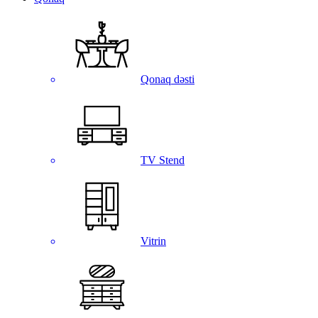
Qonaq dəsti
TV Stend
Vitrin