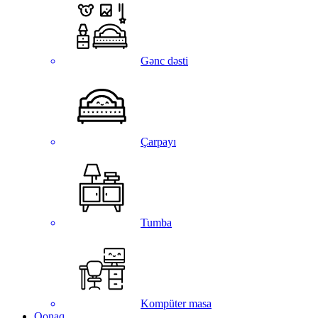
Gənc dəsti
Çarpayı
Tumba
Kompüter masa
Qonaq