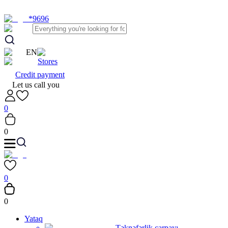
*9696
EN
Stores
Credit payment
Let us call you
0
0
0
0
Yataq
Təknəfərlik çarpayı