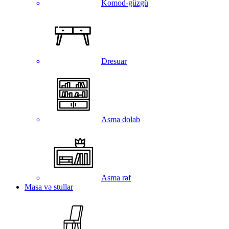
Komod-güzgü
Dresuar
Asma dolab
Asma rəf
Masa və stullar