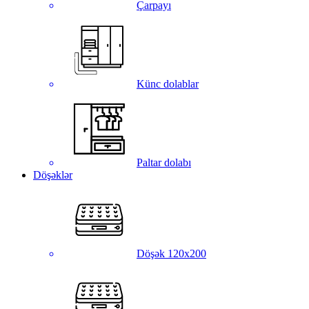
Çarpayı
Künc dolablar
Paltar dolabı
Döşəklər
Döşək 120x200