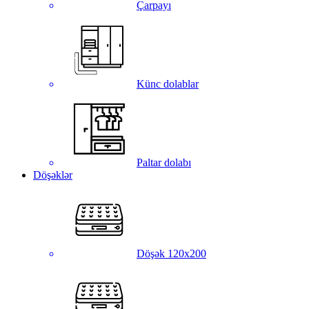
Çarpayı
Künc dolablar
Paltar dolabı
Döşəklər
Döşək 120x200