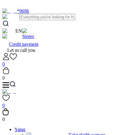
*9696
EN
Stores
Credit payment
Let us call you
0
0
0
0
Yataq
Təknəfərlik çarpayı