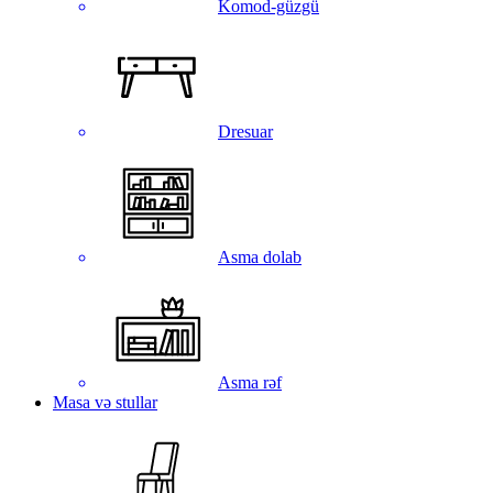
Komod-güzgü
Dresuar
Asma dolab
Asma rəf
Masa və stullar