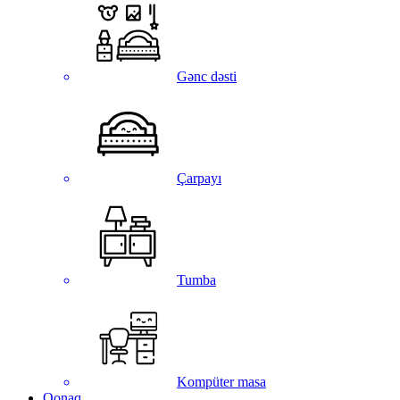
Gənc dəsti
Çarpayı
Tumba
Kompüter masa
Qonaq