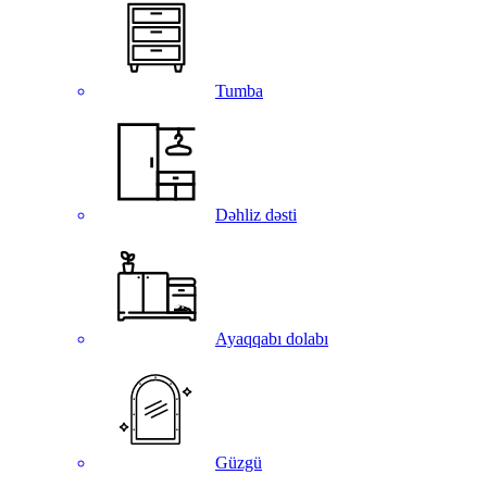
Tumba
Dəhliz dəsti
Ayaqqabı dolabı
Güzgü