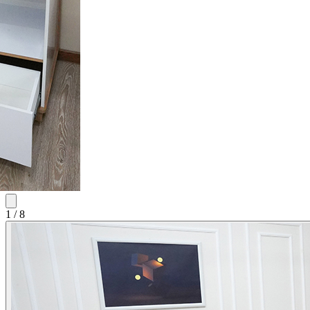
1
/
8