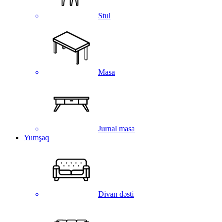
Stul
Masa
Jurnal masa
Yumşaq
Divan dəsti