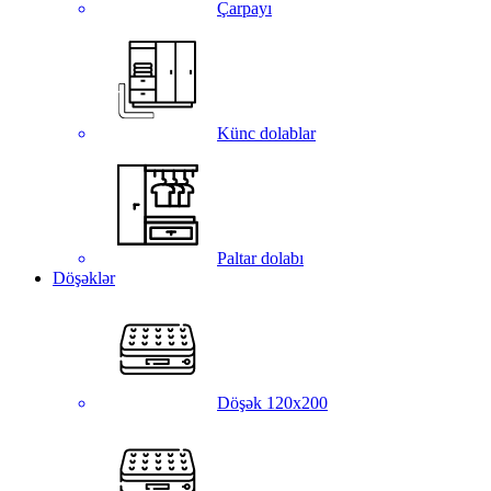
Çarpayı
Künc dolablar
Paltar dolabı
Döşəklər
Döşək 120x200