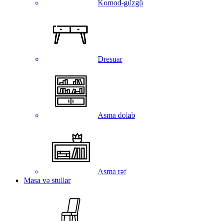
Komod-güzgü
Dresuar
Asma dolab
Asma rəf
Masa və stullar