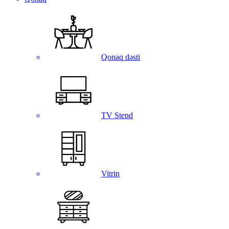
Qonaq dəsti
TV Stend
Vitrin