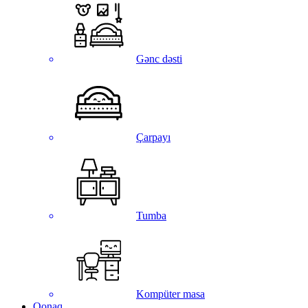
Gənc dəsti
Çarpayı
Tumba
Kompüter masa
Qonaq