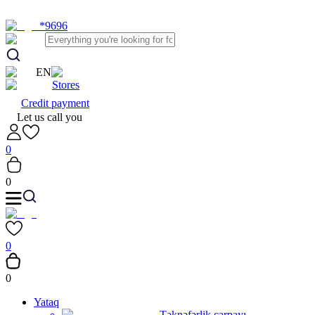
*9696
EN
Stores
Credit payment
Let us call you
0
0
0
0
Yataq
Təknəfərlik çarpayı