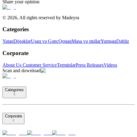
Share your opinion
©
2026
,
All rights reserved by Madeyra
Categories
Yataq
Döşəklər
Uşaq və Gənc
Qonaq
Masa və stullar
Yumşaq
Dəhliz
Corporate
About Us
Customer Service
Terminlər
Press Releases
Videos
Scan and download
Categories
Corporate