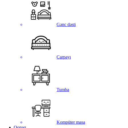
Gənc dəsti
Çarpayı
Tumba
Kompüter masa
Qonaq