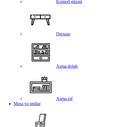
Komod-güzgü
Dresuar
Asma dolab
Asma rəf
Masa və stullar