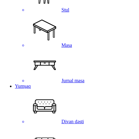
Stul
Masa
Jurnal masa
Yumşaq
Divan dəsti