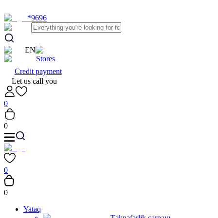
*9696
EN
Stores
Credit payment
Let us call you
0
0
0
0
Yataq
Təknəfərlik çarpayı