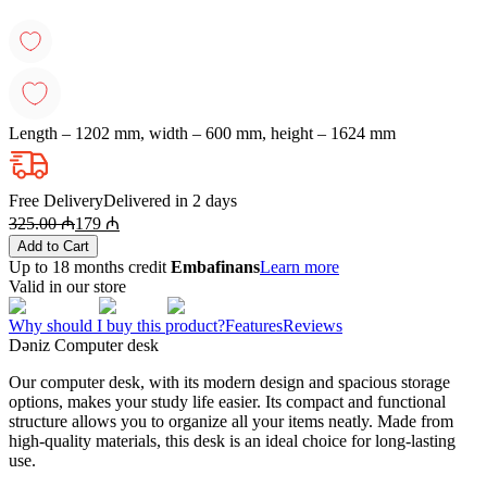
Length – 1202 mm, width – 600 mm, height – 1624 mm
Free Delivery
Delivered in 2 days
325.00
₼
179
₼
Add to Cart
Up to 18 months credit
Embafinans
Learn more
Valid in our store
Why should I buy this product?
Features
Reviews
Dəniz Computer desk
Our computer desk, with its modern design and spacious storage
options, makes your study life easier. Its compact and functional
structure allows you to organize all your items neatly. Made from
high-quality materials, this desk is an ideal choice for long-lasting
use.