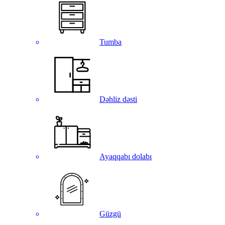
Tumba
Dəhliz dəsti
Ayaqqabı dolabı
Güzgü