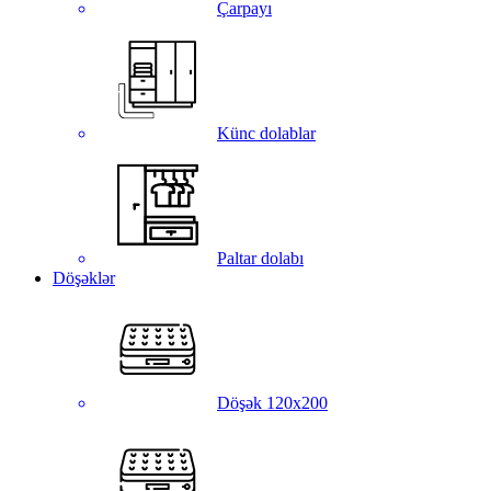
Çarpayı
Künc dolablar
Paltar dolabı
Döşəklər
Döşək 120x200