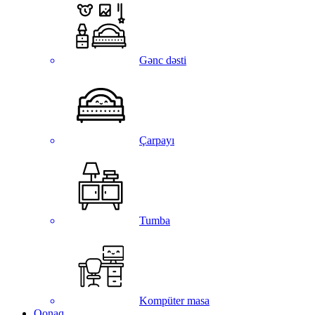
Gənc dəsti
Çarpayı
Tumba
Kompüter masa
Qonaq