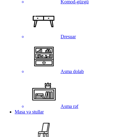
Komod-güzgü
Dresuar
Asma dolab
Asma rəf
Masa və stullar