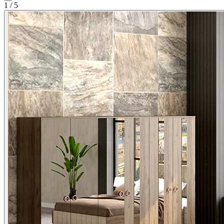
1
/
5