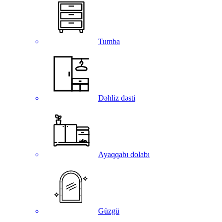
Tumba
Dəhliz dəsti
Ayaqqabı dolabı
Güzgü