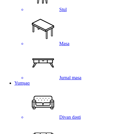
Stul
Masa
Jurnal masa
Yumşaq
Divan dəsti