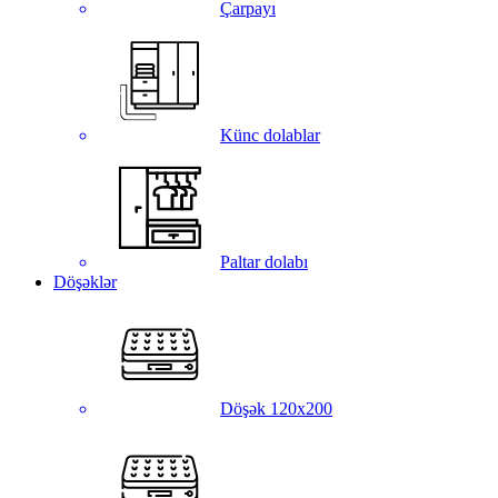
Çarpayı
Künc dolablar
Paltar dolabı
Döşəklər
Döşək 120x200