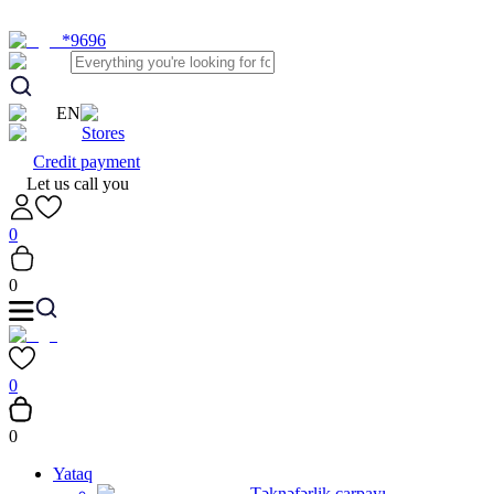
*9696
EN
Stores
Credit payment
Let us call you
0
0
0
0
Yataq
Təknəfərlik çarpayı