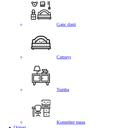
Gənc dəsti
Çarpayı
Tumba
Kompüter masa
Qonaq