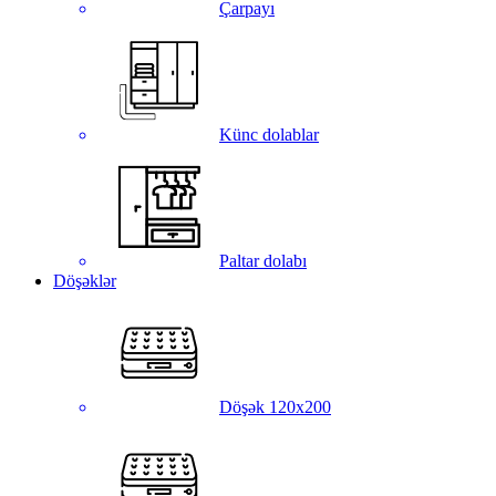
Çarpayı
Künc dolablar
Paltar dolabı
Döşəklər
Döşək 120x200