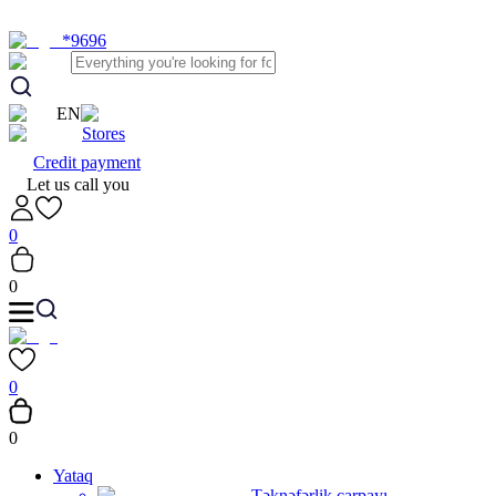
*9696
EN
Stores
Credit payment
Let us call you
0
0
0
0
Yataq
Təknəfərlik çarpayı