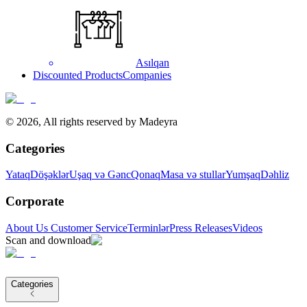
Asılqan
Discounted Products
Companies
©
2026
,
All rights reserved by Madeyra
Categories
Yataq
Döşəklər
Uşaq və Gənc
Qonaq
Masa və stullar
Yumşaq
Dəhliz
Corporate
About Us
Customer Service
Terminlər
Press Releases
Videos
Scan and download
Categories