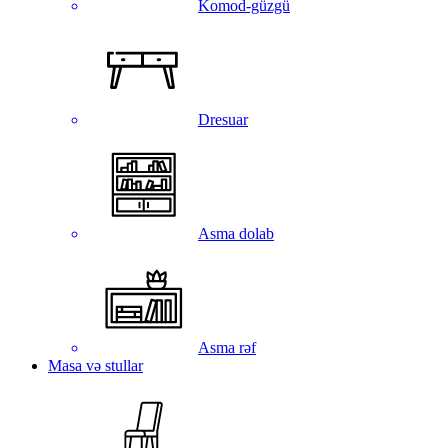
Komod-güzgü
Dresuar
Asma dolab
Asma rəf
Masa və stullar