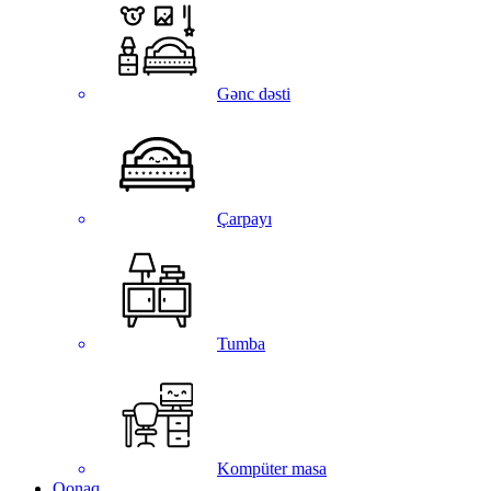
Gənc dəsti
Çarpayı
Tumba
Kompüter masa
Qonaq