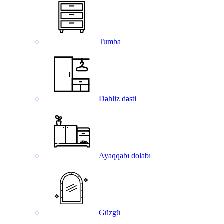
Tumba
Dəhliz dəsti
Ayaqqabı dolabı
Güzgü