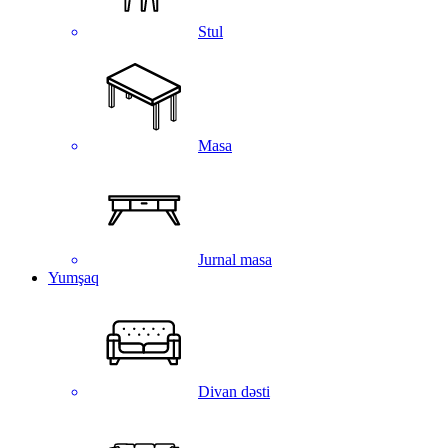
Stul
Masa
Jurnal masa
Yumşaq
Divan dəsti