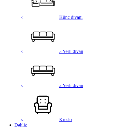
Künc divanı
3 Yerli divan
2 Yerli divan
Kreslo
Dəhliz