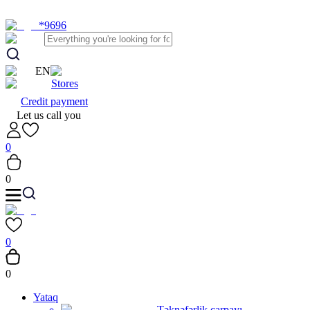
*9696
EN
Stores
Credit payment
Let us call you
0
0
0
0
Yataq
Təknəfərlik çarpayı