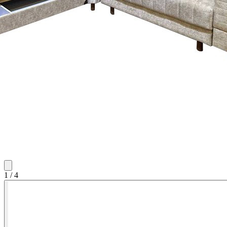
1
/
4