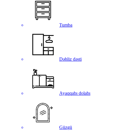
Tumba
Dəhliz dəsti
Ayaqqabı dolabı
Güzgü