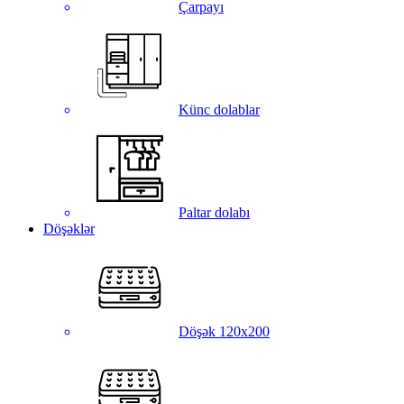
Çarpayı
Künc dolablar
Paltar dolabı
Döşəklər
Döşək 120x200