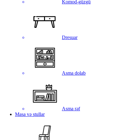
Komod-güzgü
Dresuar
Asma dolab
Asma rəf
Masa və stullar