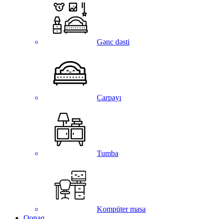
Gənc dəsti
Çarpayı
Tumba
Kompüter masa
Qonaq