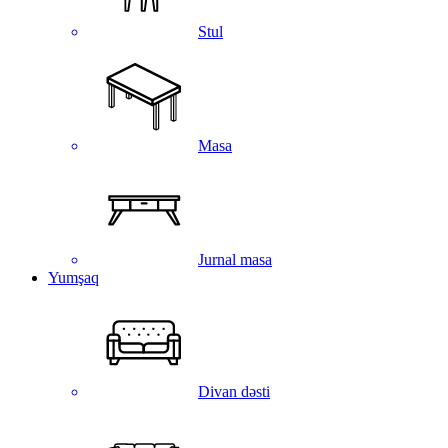
Stul
Masa
Jurnal masa
Yumşaq
Divan dəsti