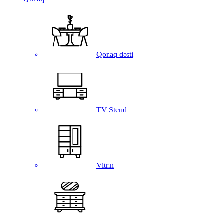
Qonaq dəsti
TV Stend
Vitrin