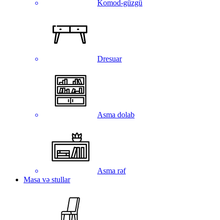
Komod-güzgü
Dresuar
Asma dolab
Asma rəf
Masa və stullar