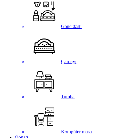
Gənc dəsti
Çarpayı
Tumba
Kompüter masa
Qonaq