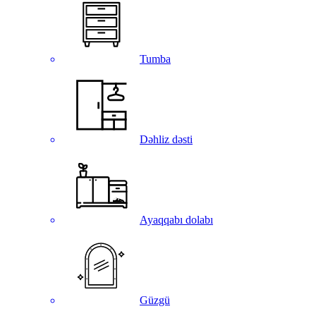
Tumba
Dəhliz dəsti
Ayaqqabı dolabı
Güzgü