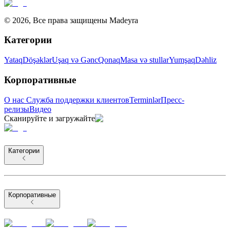
©
2026
,
Все права защищены Madeyra
Категории
Yataq
Döşəklər
Uşaq və Gənc
Qonaq
Masa və stullar
Yumşaq
Dəhliz
Корпоративные
О нас
Служба поддержки клиентов
Terminlər
Пресс-
релизы
Видео
Сканируйте и загружайте
Категории
Корпоративные