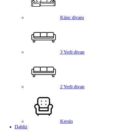
Künc divanı
3 Yerli divan
2 Yerli divan
Kreslo
Dəhliz