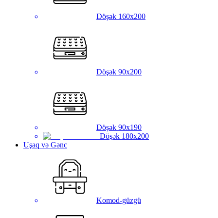
Döşək 160x200
Döşək 90x200
Döşək 90x190
Döşək 180x200
Uşaq və Gənc
Komod-güzgü