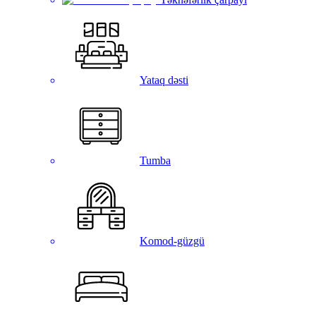
Yataq dəsti
Tumba
Komod-güzgü