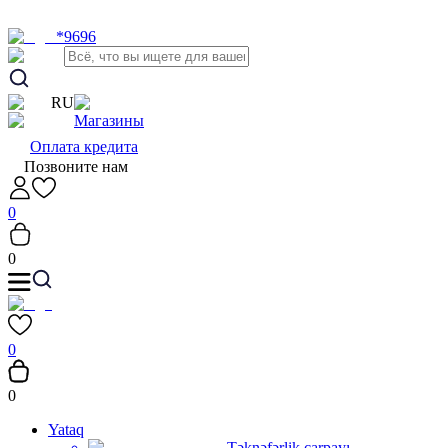
*9696
RU
Магазины
Оплата кредита
Позвоните нам
0
0
0
0
Yataq
Təknəfərlik çarpayı