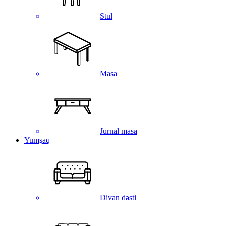
Stul
Masa
Jurnal masa
Yumşaq
Divan dəsti