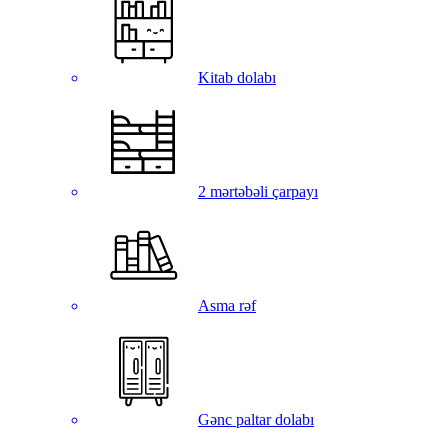
Kitab dolabı
2 mərtəbəli çarpayı
Asma rəf
Gənc paltar dolabı