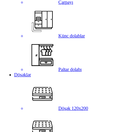
Çarpayı
Künc dolablar
Paltar dolabı
Döşəklər
Döşək 120x200