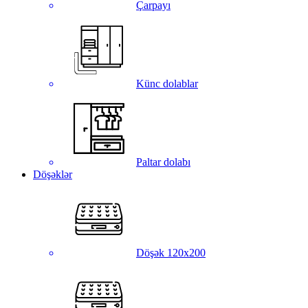
Çarpayı
Künc dolablar
Paltar dolabı
Döşəklər
Döşək 120x200