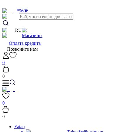
*9696
RU
Магазины
Оплата кредита
Позвоните нам
0
0
0
0
Yataq
Təknəfərlik çarpayı