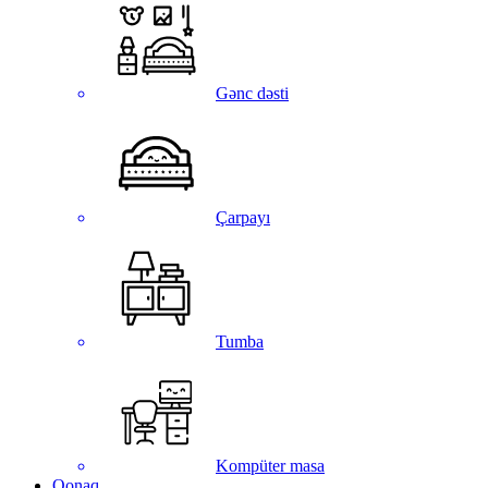
Gənc dəsti
Çarpayı
Tumba
Kompüter masa
Qonaq