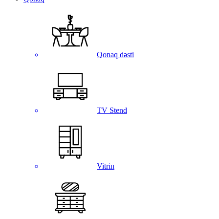
Qonaq dəsti
TV Stend
Vitrin