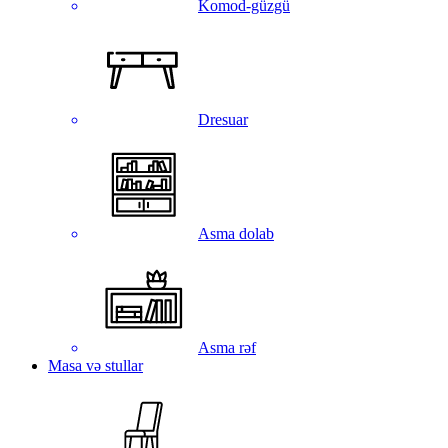
Komod-güzgü
Dresuar
Asma dolab
Asma rəf
Masa və stullar