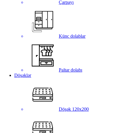
Çarpayı
Künc dolablar
Paltar dolabı
Döşəklər
Döşək 120x200