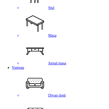
Stul
Masa
Jurnal masa
Yumşaq
Divan dəsti