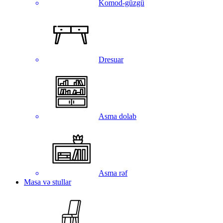
Komod-güzgü
Dresuar
Asma dolab
Asma rəf
Masa və stullar