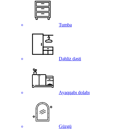
Tumba
Dəhliz dəsti
Ayaqqabı dolabı
Güzgü