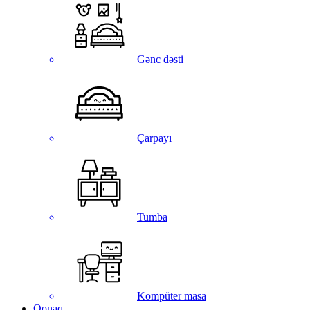
Gənc dəsti
Çarpayı
Tumba
Kompüter masa
Qonaq