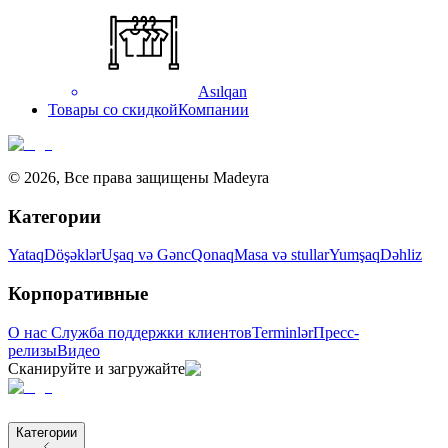
Asılqan
Товары со скидкой
Компании
©
2026
,
Все права защищены Madeyra
Категории
Yataq
Döşəklər
Uşaq və Gənc
Qonaq
Masa və stullar
Yumşaq
Dəhliz
Корпоративные
О нас
Служба поддержки клиентов
Terminlər
Пресс-
релизы
Видео
Сканируйте и загружайте
Категории