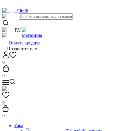
*9696
RU
Магазины
Оплата кредита
Позвоните нам
0
0
0
0
Yataq
Təknəfərlik çarpayı