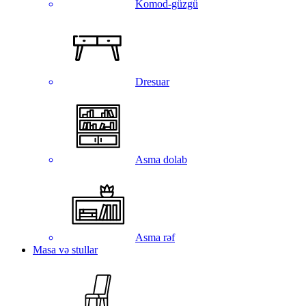
Komod-güzgü
Dresuar
Asma dolab
Asma rəf
Masa və stullar