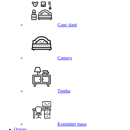
Gənc dəsti
Çarpayı
Tumba
Kompüter masa
Qonaq