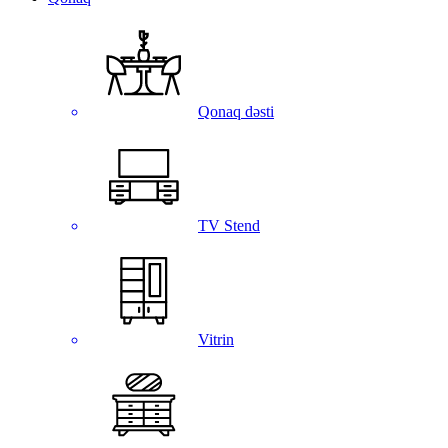
Qonaq dəsti
TV Stend
Vitrin