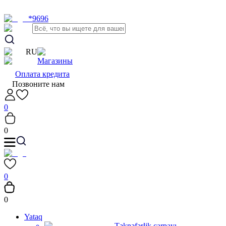
*9696
RU
Магазины
Оплата кредита
Позвоните нам
0
0
0
0
Yataq
Təknəfərlik çarpayı