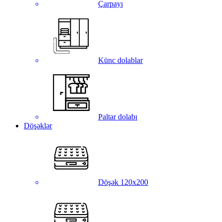
Çarpayı
Künc dolablar
Paltar dolabı
Döşəklər
Döşək 120x200