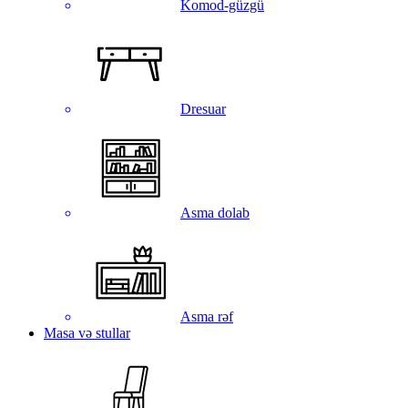
Komod-güzgü
Dresuar
Asma dolab
Asma rəf
Masa və stullar