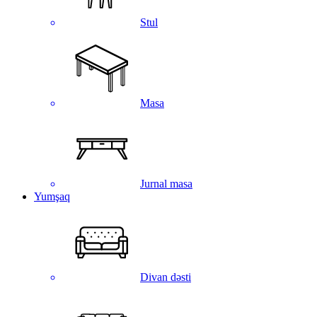
Stul
Masa
Jurnal masa
Yumşaq
Divan dəsti