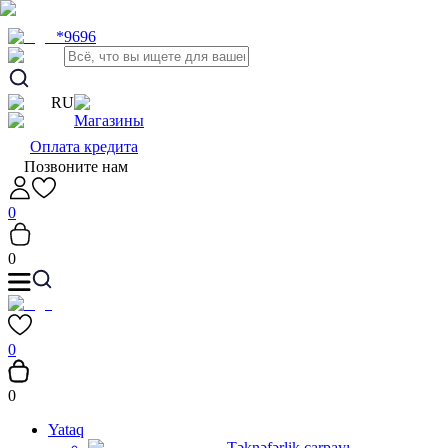
*9696
RU
Магазины
Оплата кредита
Позвоните нам
0
0
0
0
Yataq
Təknəfərlik çarpayı