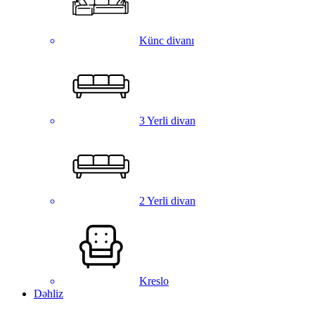
Künc divanı
3 Yerli divan
2 Yerli divan
Kreslo
Dəhliz