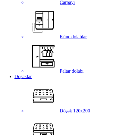
Çarpayı
Künc dolablar
Paltar dolabı
Döşəklər
Döşək 120x200