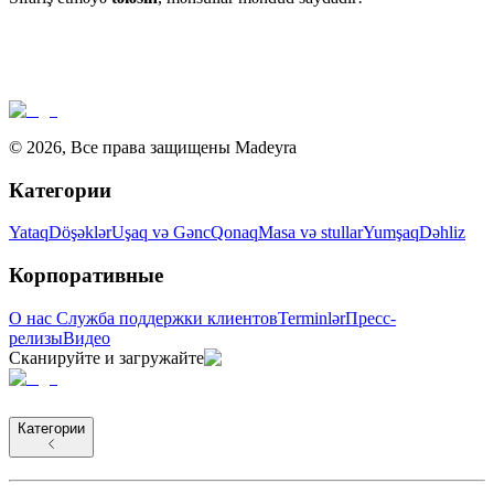
©
2026
,
Все права защищены Madeyra
Категории
Yataq
Döşəklər
Uşaq və Gənc
Qonaq
Masa və stullar
Yumşaq
Dəhliz
Корпоративные
О нас
Служба поддержки клиентов
Terminlər
Пресс-
релизы
Видео
Сканируйте и загружайте
Категории