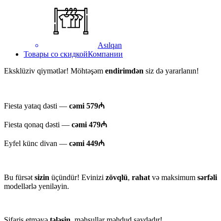
Asılqan
Товары со скидкой
Компании
Eksklüziv qiymətlər! Möhtəşəm
endirimdən
siz də yararlanın!
Fiesta yataq dəsti —
cəmi 579₼
Fiesta qonaq dəsti —
cəmi 479₼
Eyfel künc divan —
cəmi 449₼
Bu fürsət
sizin
üçündür! Evinizi
zövqlü
,
rahat
və maksimum
sərfəli
modellərlə yeniləyin.
Sifariş etməyə
tələsin
, məhsullar məhdud saydadır!