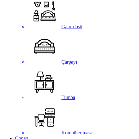
Gənc dəsti
Çarpayı
Tumba
Kompüter masa
Qonaq