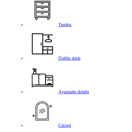
Tumba
Dəhliz dəsti
Ayaqqabı dolabı
Güzgü