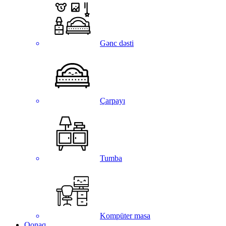
Gənc dəsti
Çarpayı
Tumba
Kompüter masa
Qonaq