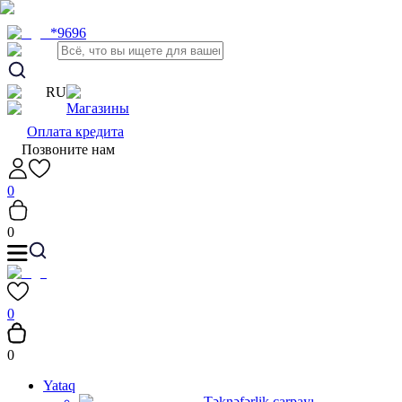
*9696
RU
Магазины
Оплата кредита
Позвоните нам
0
0
0
0
Yataq
Təknəfərlik çarpayı