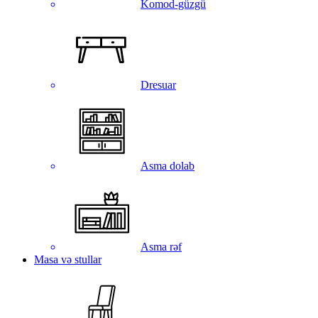
Komod-güzgü
Dresuar
Asma dolab
Asma rəf
Masa və stullar