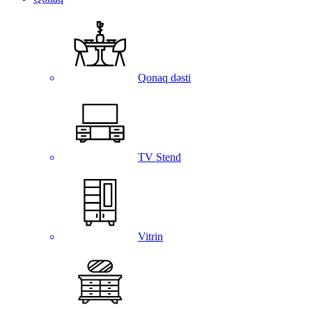
Qonaq dəsti
TV Stend
Vitrin