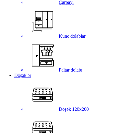
Çarpayı
Künc dolablar
Paltar dolabı
Döşəklər
Döşək 120x200