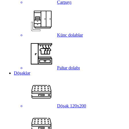
Çarpayı
Künc dolablar
Paltar dolabı
Döşəklər
Döşək 120x200