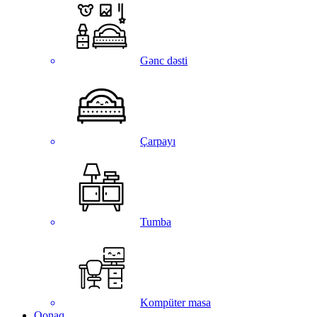
Gənc dəsti
Çarpayı
Tumba
Kompüter masa
Qonaq