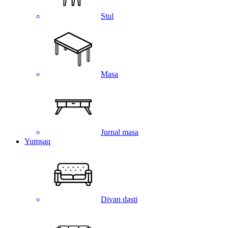
Stul
Masa
Jurnal masa
Yumşaq
Divan dəsti