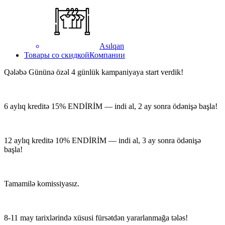
Asılqan
Товары со скидкой
Компании
Qələbə Gününə özəl 4 günlük kampaniyaya start verdik!
6 aylıq kreditə 15% ENDİRİM — indi al, 2 ay sonra ödənişə başla!
12 aylıq kreditə 10% ENDİRİM — indi al, 3 ay sonra ödənişə
başla!
Tamamilə komissiyasız.
8-11 may tarixlərində xüsusi fürsətdən yararlanmağa tələs!