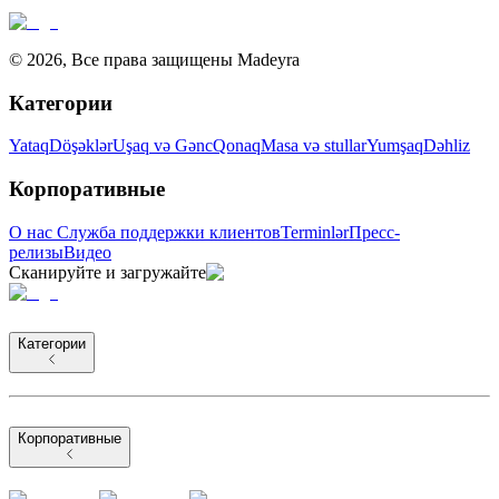
©
2026
,
Все права защищены Madeyra
Категории
Yataq
Döşəklər
Uşaq və Gənc
Qonaq
Masa və stullar
Yumşaq
Dəhliz
Корпоративные
О нас
Служба поддержки клиентов
Terminlər
Пресс-
релизы
Видео
Сканируйте и загружайте
Категории
Корпоративные