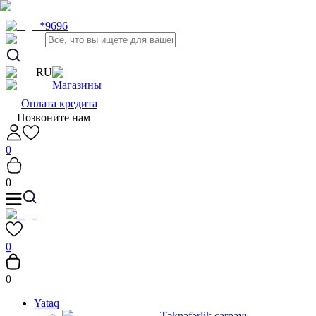
*9696
RU
Магазины
Оплата кредита
Позвоните нам
0
0
0
0
Yataq
Təknəfərlik çarpayı