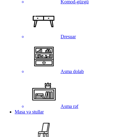
Komod-güzgü
Dresuar
Asma dolab
Asma rəf
Masa və stullar