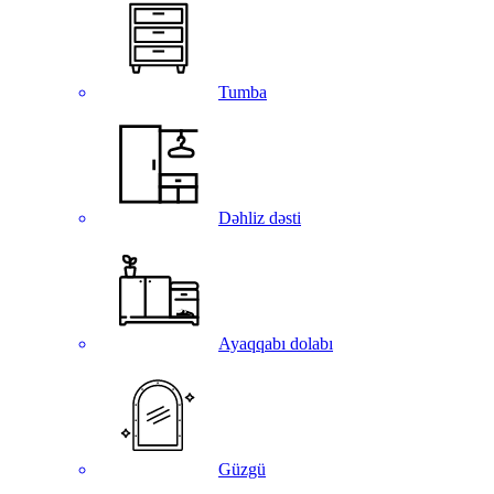
Tumba
Dəhliz dəsti
Ayaqqabı dolabı
Güzgü