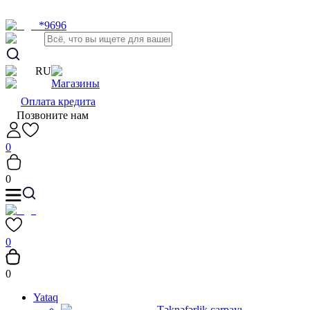
*9696
RU
Магазины
Оплата кредита
Позвоните нам
0
0
0
0
Yataq
Təknəfərlik çarpayı