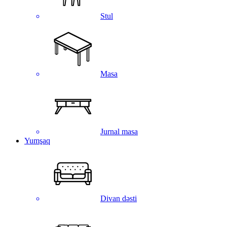
Stul
Masa
Jurnal masa
Yumşaq
Divan dəsti