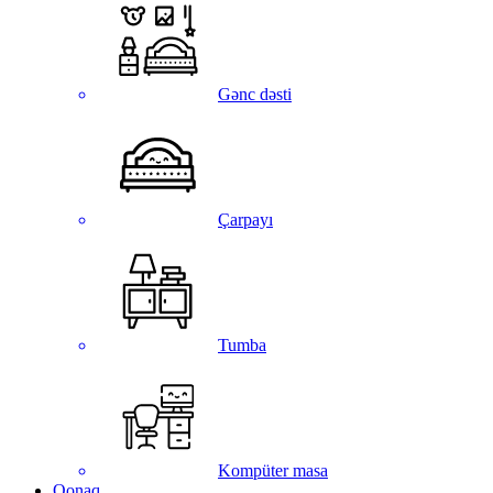
Gənc dəsti
Çarpayı
Tumba
Kompüter masa
Qonaq