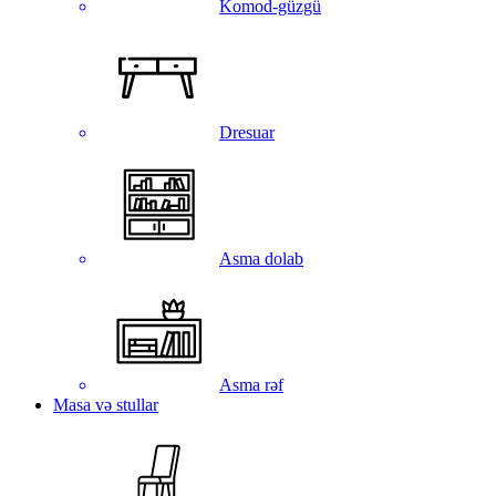
Komod-güzgü
Dresuar
Asma dolab
Asma rəf
Masa və stullar