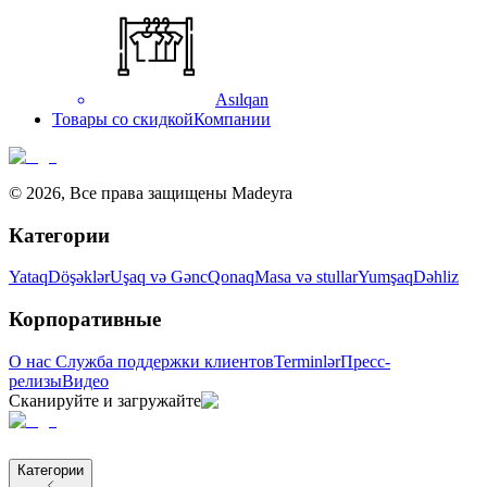
Asılqan
Товары со скидкой
Компании
©
2026
,
Все права защищены Madeyra
Категории
Yataq
Döşəklər
Uşaq və Gənc
Qonaq
Masa və stullar
Yumşaq
Dəhliz
Корпоративные
О нас
Служба поддержки клиентов
Terminlər
Пресс-
релизы
Видео
Сканируйте и загружайте
Категории