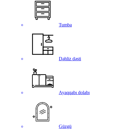
Tumba
Dəhliz dəsti
Ayaqqabı dolabı
Güzgü