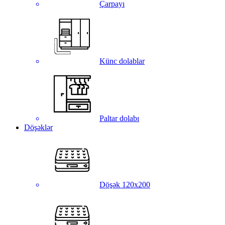
Çarpayı
Künc dolablar
Paltar dolabı
Döşəklər
Döşək 120x200