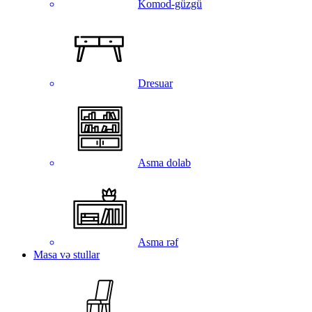
Komod-güzgü
Dresuar
Asma dolab
Asma rəf
Masa və stullar