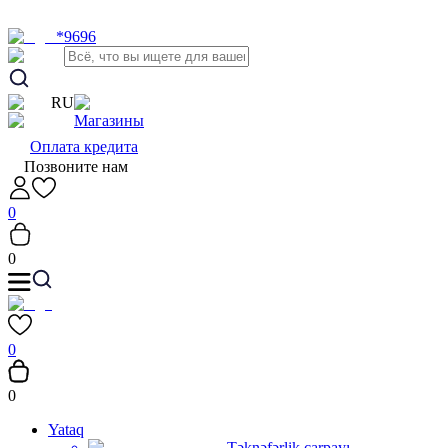
*9696
RU
Магазины
Оплата кредита
Позвоните нам
0
0
0
0
Yataq
Təknəfərlik çarpayı