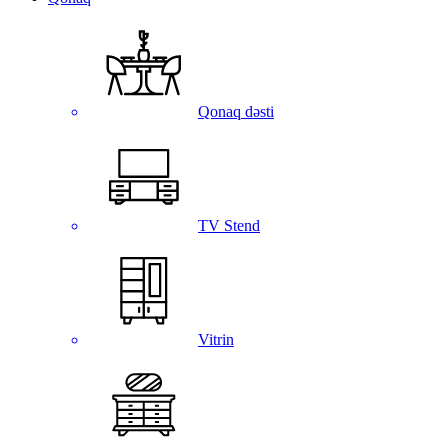
Qonaq dəsti
TV Stend
Vitrin