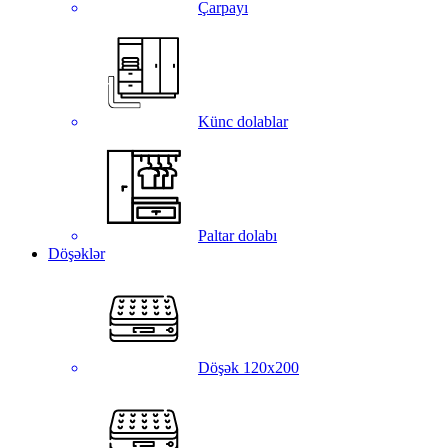
Çarpayı
Künc dolablar
Paltar dolabı
Döşəklər
Döşək 120x200