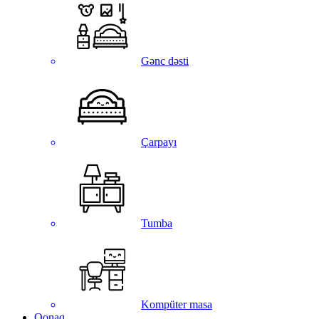
Gənc dəsti
Çarpayı
Tumba
Kompüter masa
Qonaq