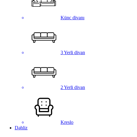
Künc divanı
3 Yerli divan
2 Yerli divan
Kreslo
Dəhliz