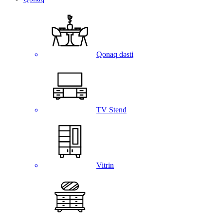
Qonaq dəsti
TV Stend
Vitrin