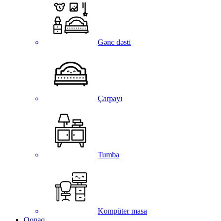
Gənc dəsti
Çarpayı
Tumba
Kompüter masa
Qonaq