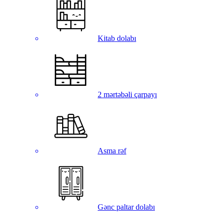
Kitab dolabı
2 mərtəbəli çarpayı
Asma rəf
Gənc paltar dolabı