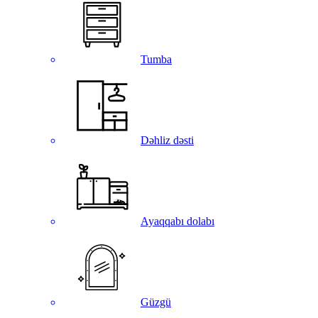
Tumba
Dəhliz dəsti
Ayaqqabı dolabı
Güzgü