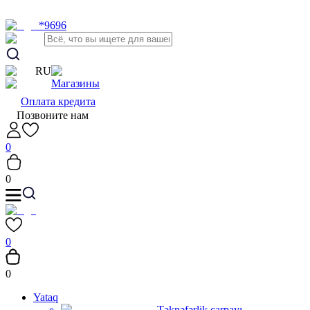
*9696
RU
Магазины
Оплата кредита
Позвоните нам
0
0
0
0
Yataq
Təknəfərlik çarpayı