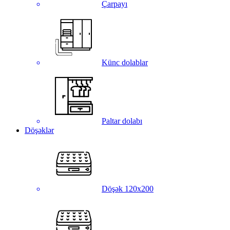
Çarpayı
Künc dolablar
Paltar dolabı
Döşəklər
Döşək 120x200