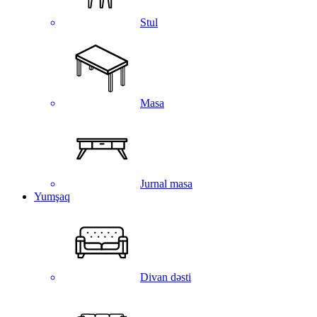
Stul
Masa
Jurnal masa
Yumşaq
Divan dəsti