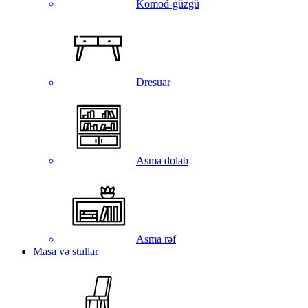
Komod-güzgü
Dresuar
Asma dolab
Asma rəf
Masa və stullar