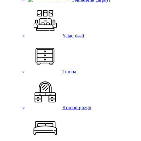
Yataq dəsti
Tumba
Komod-güzgü