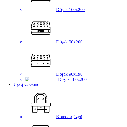
Döşək 160x200
Döşək 90x200
Döşək 90x190
Döşək 180x200
Uşaq və Gənc
Komod-güzgü