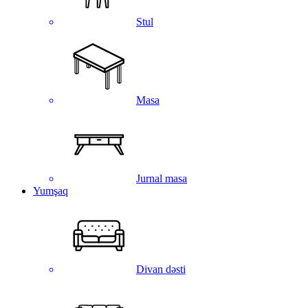
Stul
Masa
Jurnal masa
Yumşaq
Divan dəsti