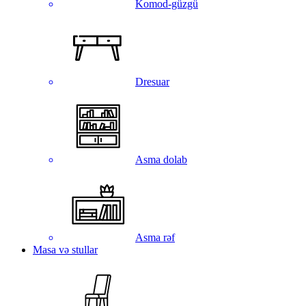
Komod-güzgü
Dresuar
Asma dolab
Asma rəf
Masa və stullar