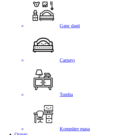
Gənc dəsti
Çarpayı
Tumba
Kompüter masa
Qonaq