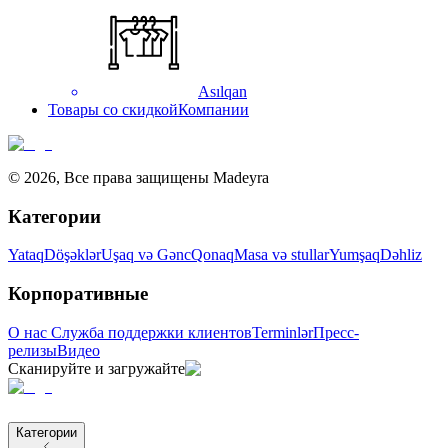
Asılqan
Товары со скидкой
Компании
©
2026
,
Все права защищены Madeyra
Категории
Yataq
Döşəklər
Uşaq və Gənc
Qonaq
Masa və stullar
Yumşaq
Dəhliz
Корпоративные
О нас
Служба поддержки клиентов
Terminlər
Пресс-
релизы
Видео
Сканируйте и загружайте
Категории