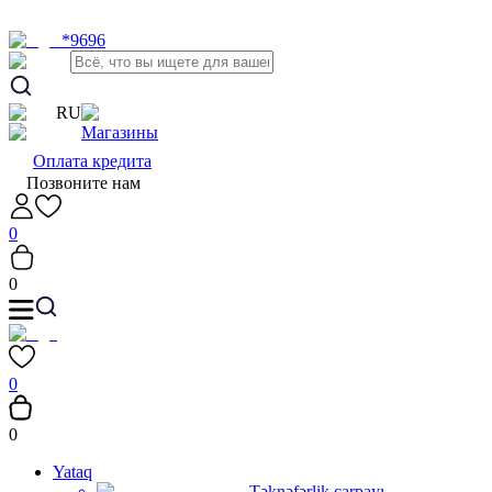
*9696
RU
Магазины
Оплата кредита
Позвоните нам
0
0
0
0
Yataq
Təknəfərlik çarpayı