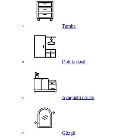
Tumba
Dəhliz dəsti
Ayaqqabı dolabı
Güzgü