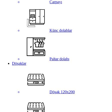
Çarpayı
Künc dolablar
Paltar dolabı
Döşəklər
Döşək 120x200