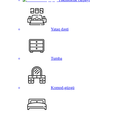
Yataq dəsti
Tumba
Komod-güzgü