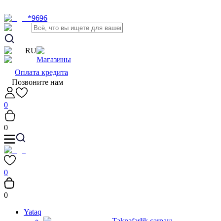
*9696
RU
Магазины
Оплата кредита
Позвоните нам
0
0
0
0
Yataq
Təknəfərlik çarpayı