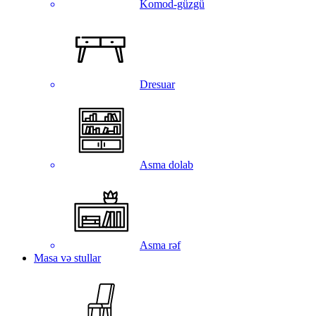
Komod-güzgü
Dresuar
Asma dolab
Asma rəf
Masa və stullar