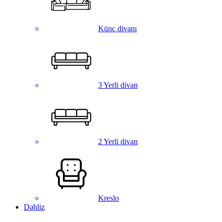
Künc divanı
3 Yerli divan
2 Yerli divan
Kreslo
Dəhliz