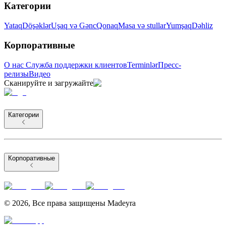
Категории
Yataq
Döşəklər
Uşaq və Gənc
Qonaq
Masa və stullar
Yumşaq
Dəhliz
Корпоративные
О нас
Служба поддержки клиентов
Terminlər
Пресс-
релизы
Видео
Сканируйте и загружайте
Категории
Корпоративные
©
2026
,
Все права защищены Madeyra