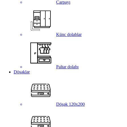
Çarpayı
Künc dolablar
Paltar dolabı
Döşəklər
Döşək 120x200