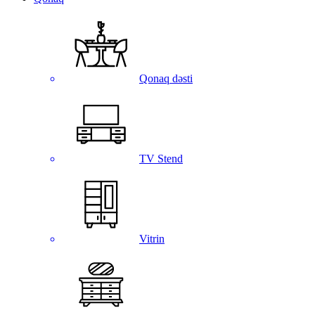
Qonaq dəsti
TV Stend
Vitrin