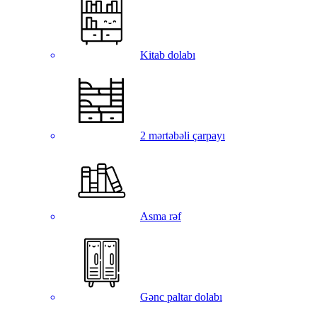
Kitab dolabı
2 mərtəbəli çarpayı
Asma rəf
Gənc paltar dolabı