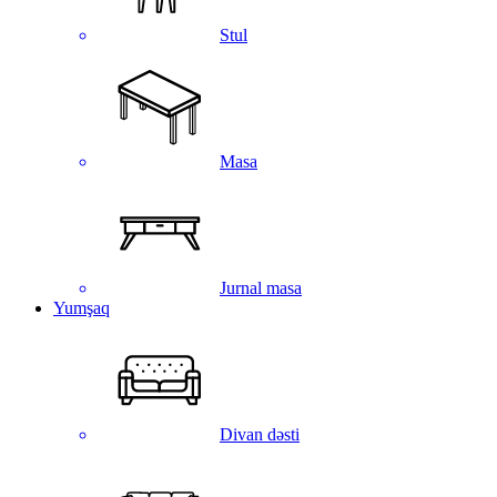
Stul
Masa
Jurnal masa
Yumşaq
Divan dəsti