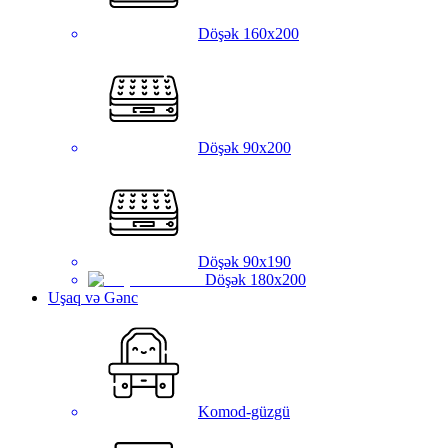
Döşək 160x200
Döşək 90x200
Döşək 90x190
Döşək 180x200
Uşaq və Gənc
Komod-güzgü