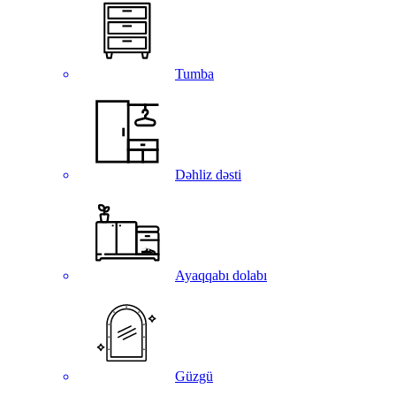
Tumba
Dəhliz dəsti
Ayaqqabı dolabı
Güzgü