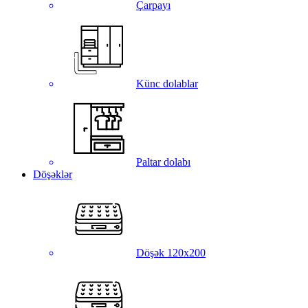
Çarpayı
Künc dolablar
Paltar dolabı
Döşəklər
Döşək 120x200