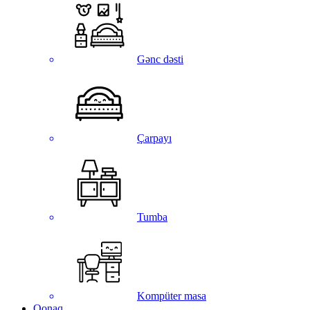
Gənc dəsti
Çarpayı
Tumba
Kompüter masa
Qonaq