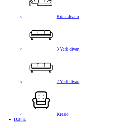
Künc divanı
3 Yerli divan
2 Yerli divan
Kreslo
Dəhliz