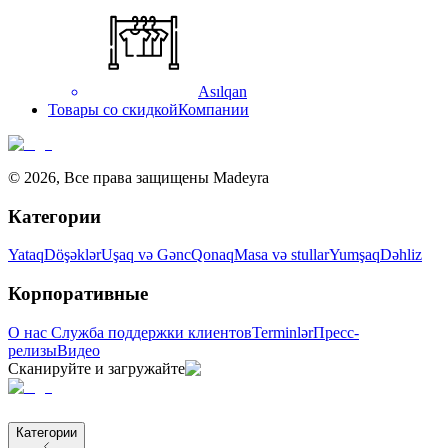
Asılqan
Товары со скидкой
Компании
©
2026
,
Все права защищены Madeyra
Категории
Yataq
Döşəklər
Uşaq və Gənc
Qonaq
Masa və stullar
Yumşaq
Dəhliz
Корпоративные
О нас
Служба поддержки клиентов
Terminlər
Пресс-
релизы
Видео
Сканируйте и загружайте
Категории