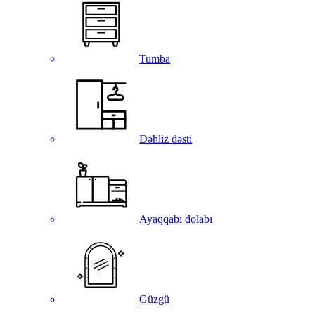
Tumba
Dəhliz dəsti
Ayaqqabı dolabı
Güzgü