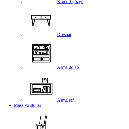
Komod-güzgü
Dresuar
Asma dolab
Asma rəf
Masa və stullar