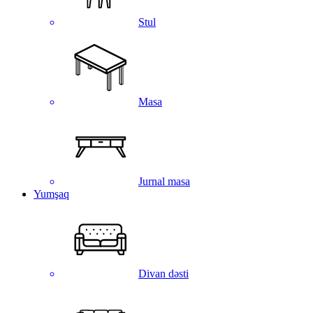
Stul
Masa
Jurnal masa
Yumşaq
Divan dəsti