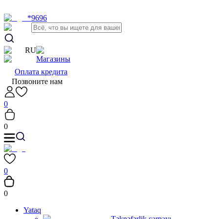
*9696
RU
Магазины
Оплата кредита
Позвоните нам
0
0
0
0
Yataq
Təknəfərlik çarpayı